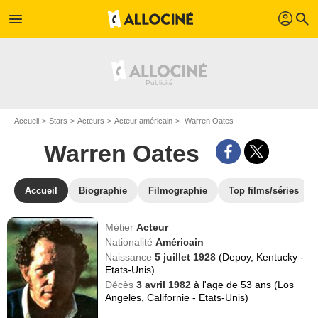
profil
menu
search
Accueil
Stars
Acteurs
Acteur américain
Warren Oates
Warren Oates
Accueil
Biographie
Filmographie
Top films/séries
Métier
Acteur
Nationalité
Américain
Naissance
5 juillet 1928
(Depoy, Kentucky -
Etats-Unis)
Décès
3 avril 1982
à l'age de 53 ans (Los
Angeles, Californie - Etats-Unis)