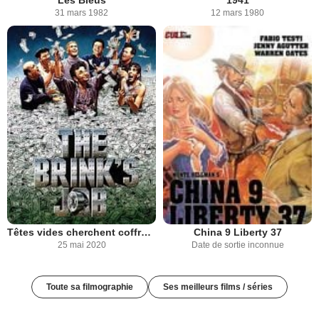
Les Bleus
1941
31 mars 1982
12 mars 1980
Têtes vides cherchent coffres pleins
China 9 Liberty 37
25 mai 2020
Date de sortie inconnue
Toute sa filmographie
Ses meilleurs films / séries