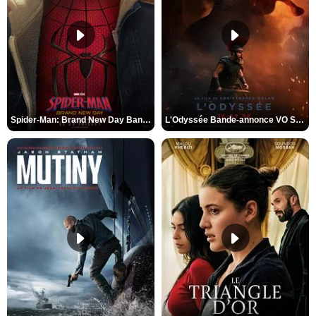
Spider-Man: Brand New Day Bande-annonce VO STFR
L'Odyssée Bande-annonce VO STFR