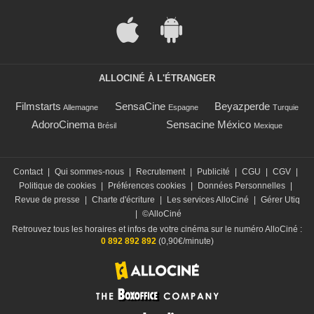
ALLOCINÉ À L'ÉTRANGER
Filmstarts
SensaCine
Beyazperde
Allemagne
Espagne
Turquie
AdoroCinema
Sensacine México
Brésil
Mexique
Contact
|
Qui sommes-nous
|
Recrutement
|
Publicité
|
CGU
|
CGV
|
Politique de cookies
|
Préférences cookies
|
Données Personnelles
|
Revue de presse
|
Charte d'écriture
|
Les services AlloCiné
|
Gérer Utiq
|
©AlloCiné
Retrouvez tous les horaires et infos de votre cinéma sur le numéro AlloCiné :
0 892 892 892
(0,90€/minute)