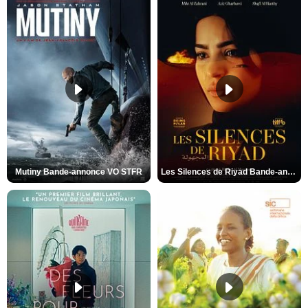
Mutiny Bande-annonce VO STFR
Les Silences de Riyad Bande-annonce VO STFR