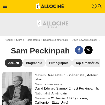
profil
menu
search
Accueil
Stars
Réalisateurs
Réalisateur américain
David Edward Samuel Ernest Peckinpah Jr. dit Sam Peckinpah
Sam Peckinpah
Accueil
Biographie
Filmographie
Top films/séries
Métiers
Réalisateur
,
Scénariste
,
Acteur
plus
Nom de naissance
David Edward Samuel Ernest Peckinpah Jr.
Nationalité
Américain
Naissance
21 février 1925
(Fresno,
Californie - Etats-Unis)