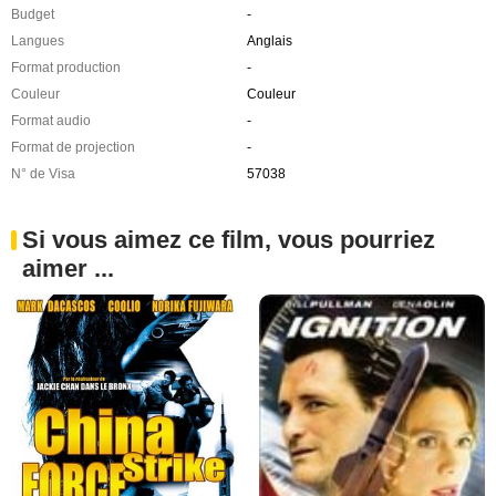
Budget
-
Langues
Anglais
Format production
-
Couleur
Couleur
Format audio
-
Format de projection
-
N° de Visa
57038
Si vous aimez ce film, vous pourriez
aimer ...