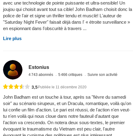
avec une technologie de pointe puissante et ultra-sensible! Un
joujou qui choisit avant tout sa cible! John Badham choisit donc la
police de l'air et signe un thriller tendu et musclè! L'auteur de
"Saturday Night Fever" faisait dèjà dans l' « ètroite surveillance »
en espionnant dans l'obscuritè à travers ...
Lire plus
Estonius
4 743 abonnés
5 466 critiques
Suivre son activité
3,5
Publiée le 11 décembre 2020
John Badham est un touche à tour, après sa "fièvre du samedi
soir" au scénario sirupeux, et un Dracula, romantique, voilà qu'on
lui confie un film d'action. Le pari est réussi, de l'action n'en veut-
tu n'en voilà qui nous cloue dans notre fauteuil d'autant que
l'action va crescendo. On notera deux sous-textes, le premier
évoquant le traumatisme du Vietnam est peu clair, l'autre
évoquant le cynisme des politiques est plus intéressant ...