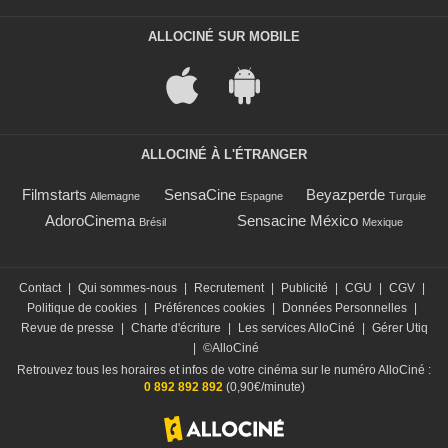
ALLOCINÉ SUR MOBILE
ALLOCINÉ À L'ÉTRANGER
Filmstarts
SensaCine
Beyazperde
Allemagne
Espagne
Turquie
AdoroCinema
Sensacine México
Brésil
Mexique
Contact
|
Qui sommes-nous
|
Recrutement
|
Publicité
|
CGU
|
CGV
|
Politique de cookies
|
Préférences cookies
|
Données Personnelles
|
Revue de presse
|
Charte d'écriture
|
Les services AlloCiné
|
Gérer Utiq
|
©AlloCiné
Retrouvez tous les horaires et infos de votre cinéma sur le numéro AlloCiné :
0 892 892 892
(0,90€/minute)