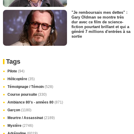
"Je remboursais mes dettes" :
Gary Oldman se montre très
dur avec ce film de science-
fiction pourtant brillant et qui a
généré 7 millions d'entrées à sa
sortie
Tags
Pilote
(94)
Hélicoptère
(35)
Témoignage / Témoin
(528)
Course poursuite
(330)
Ambiance 80's - années 80
(871)
Garçon
(1180)
Meurtre / Assassinat
(2189)
Mystère
(2746)
Adrénaline
(6019)