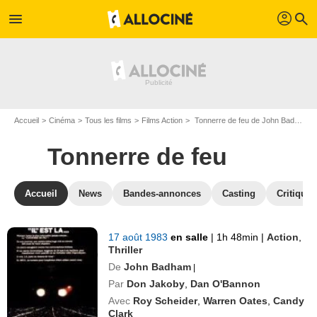
profil
menu
search
Accueil
Cinéma
Tous les films
Films Action
Tonnerre de feu de John Badham
Tonnerre de feu
Accueil
News
Bandes-annonces
Casting
Critiques
17 août 1983
en salle
|
1h 48min
|
Action
,
Thriller
De
John Badham
|
Par
Don Jakoby
,
Dan O'Bannon
Avec
Roy Scheider
,
Warren Oates
,
Candy
Clark