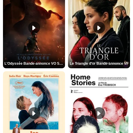
L'Odyssée Bande-annonce VO STFR
Le Triangle d'or Bande-annonce VF