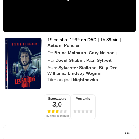
19 octobre 1999
en DVD
|
1h 39min
|
Action
,
Policier
De
Bruce Malmuth
,
Gary Nelson
|
Par
David Shaber
,
Paul Sylbert
Avec
Sylvester Stallone
,
Billy Dee
Williams
,
Lindsay Wagner
Titre original
Nighthawks
Spectateurs
Mes amis
3,0
--
452 notes, 68 critiques