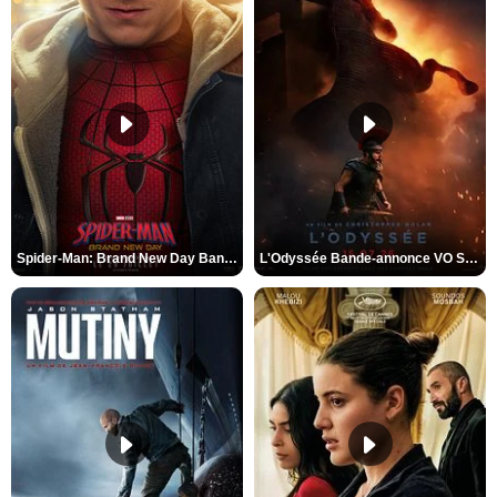
Spider-Man: Brand New Day Bande-annonce VO STFR
L'Odyssée Bande-annonce VO STFR