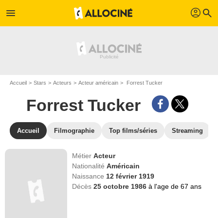
profil
menu
search
Accueil
Stars
Acteurs
Acteur américain
Forrest Tucker
Forrest Tucker
Accueil
Filmographie
Top films/séries
Streaming
Métier
Acteur
Nationalité
Américain
Naissance
12 février 1919
Décès
25 octobre 1986
à l'age de 67 ans