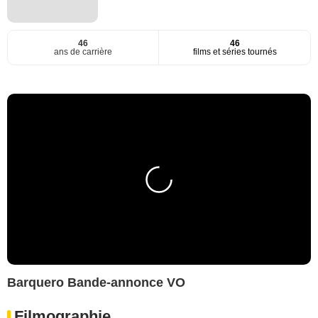
46
46
ans de carrière
films et séries tournés
Barquero Bande-annonce VO
Filmographie