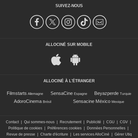
SUIVEZ-NOUS
ALLOCINÉ SUR MOBILE
ALLOCINÉ À L'ÉTRANGER
Filmstarts
SensaCine
Beyazperde
Allemagne
Espagne
Turquie
AdoroCinema
Sensacine México
Brésil
Mexique
Contact
|
Qui sommes-nous
|
Recrutement
|
Publicité
|
CGU
|
CGV
|
Politique de cookies
|
Préférences cookies
|
Données Personnelles
|
Revue de presse
|
Charte d'écriture
|
Les services AlloCiné
|
Gérer Utiq