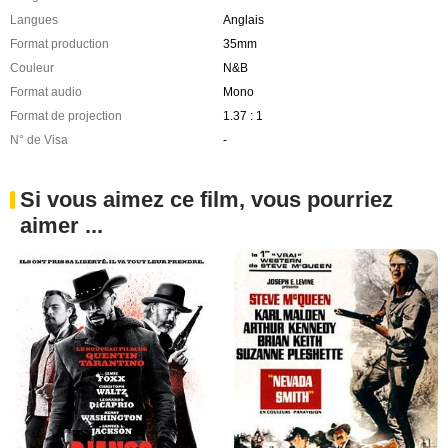
Langues
Anglais
Format production
35mm
Couleur
N&B
Format audio
Mono
Format de projection
1.37 : 1
N° de Visa
-
Si vous aimez ce film, vous pourriez
aimer ...