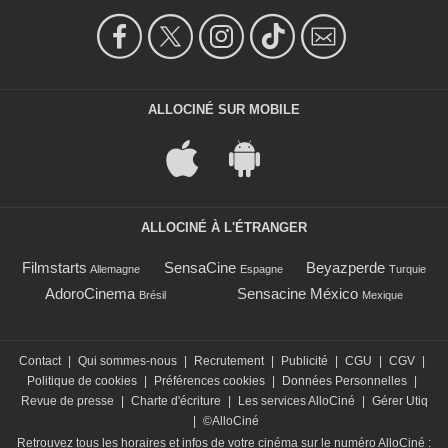
ALLOCINÉ SUR MOBILE
ALLOCINÉ À L'ÉTRANGER
Filmstarts
SensaCine
Beyazperde
Allemagne
Espagne
Turquie
AdoroCinema
Sensacine México
Brésil
Mexique
Contact
|
Qui sommes-nous
|
Recrutement
|
Publicité
|
CGU
|
CGV
|
Politique de cookies
|
Préférences cookies
|
Données Personnelles
|
Revue de presse
|
Charte d'écriture
|
Les services AlloCiné
|
Gérer Utiq
|
©AlloCiné
Retrouvez tous les horaires et infos de votre cinéma sur le numéro AlloCiné :