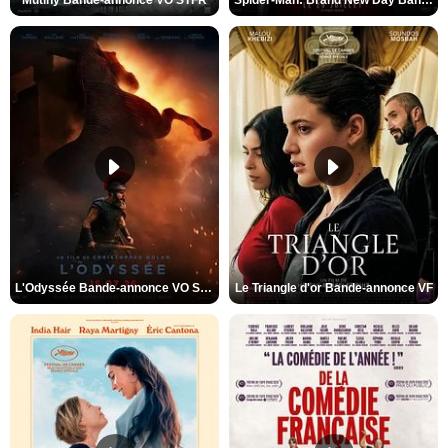
L'Odyssée Bande-annonce VO STFR
Le Triangle d'or Bande-annonce VF