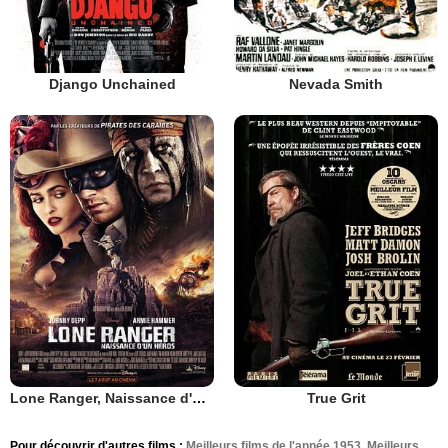
Django Unchained
Nevada Smith
Lone Ranger, Naissance d'un héros
True Grit
Pour découvrir d'autres films :
Meilleurs films de l'année 1953
,
Meilleurs