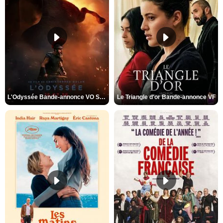
L'Odyssée Bande-annonce VO STFR
Le Triangle d'or Bande-annonce VF