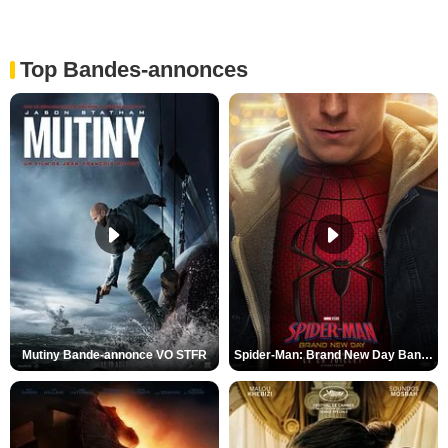
Top Bandes-annonces
Mutiny Bande-annonce VO STFR
Spider-Man: Brand New Day Bande-annonce VO STFR