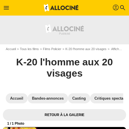
profil
menu
search
Accueil
Tous les films
Films Policier
K-20 l'homme aux 20 visages
Affiche du film K-20 l'homme aux 20 visages - Photo 1
K-20 l'homme aux 20
visages
Accueil
Bandes-annonces
Casting
Critiques spectateu
RETOUR À LA GALERIE
1
/ 1 Photo