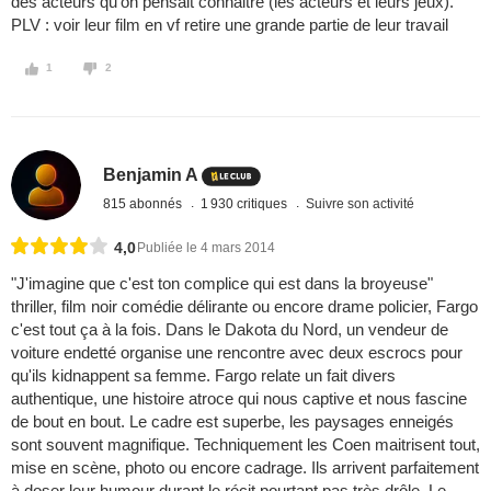
des acteurs qu'on pensait connaitre (les acteurs et leurs jeux).
PLV : voir leur film en vf retire une grande partie de leur travail
1
2
Benjamin A
815 abonnés
1 930 critiques
Suivre son activité
4,0
Publiée le 4 mars 2014
"J'imagine que c'est ton complice qui est dans la broyeuse"
thriller, film noir comédie délirante ou encore drame policier, Fargo
c'est tout ça à la fois. Dans le Dakota du Nord, un vendeur de
voiture endetté organise une rencontre avec deux escrocs pour
qu'ils kidnappent sa femme. Fargo relate un fait divers
authentique, une histoire atroce qui nous captive et nous fascine
de bout en bout. Le cadre est superbe, les paysages enneigés
sont souvent magnifique. Techniquement les Coen maitrisent tout,
mise en scène, photo ou encore cadrage. Ils arrivent parfaitement
à doser leur humour durant le récit pourtant pas très drôle. Le