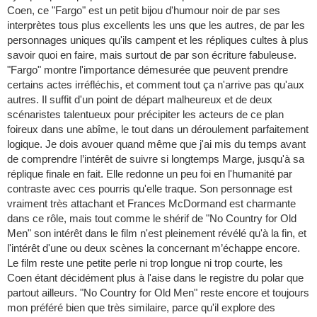
Coen, ce "Fargo" est un petit bijou d'humour noir de par ses
interprètes tous plus excellents les uns que les autres, de par les
personnages uniques qu'ils campent et les répliques cultes à plus
savoir quoi en faire, mais surtout de par son écriture fabuleuse.
"Fargo" montre l'importance démesurée que peuvent prendre
certains actes irréfléchis, et comment tout ça n'arrive pas qu'aux
autres. Il suffit d'un point de départ malheureux et de deux
scénaristes talentueux pour précipiter les acteurs de ce plan
foireux dans une abîme, le tout dans un déroulement parfaitement
logique. Je dois avouer quand même que j'ai mis du temps avant
de comprendre l’intérêt de suivre si longtemps Marge, jusqu'à sa
réplique finale en fait. Elle redonne un peu foi en l'humanité par
contraste avec ces pourris qu'elle traque. Son personnage est
vraiment très attachant et Frances McDormand est charmante
dans ce rôle, mais tout comme le shérif de "No Country for Old
Men" son intérêt dans le film n'est pleinement révélé qu'à la fin, et
l'intérêt d'une ou deux scènes la concernant m’échappe encore.
Le film reste une petite perle ni trop longue ni trop courte, les
Coen étant décidément plus à l'aise dans le registre du polar que
partout ailleurs. "No Country for Old Men" reste encore et toujours
mon préféré bien que très similaire, parce qu'il explore des