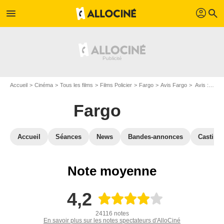
profil
menu
search
Accueil
Cinéma
Tous les films
Films Policier
Fargo
Avis Fargo
Avis : Fargo - Page 6
Fargo
Accueil
Séances
News
Bandes-annonces
Casting
Note moyenne
4,2
24116 notes
En savoir plus sur les notes spectateurs d'AlloCiné