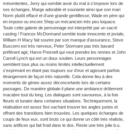
mésententes, Jerry qui semble avoir du mal à s'imposer lors de
ses échanges, Marge adorable et souriante ainsi que son mari
Norm plutôt effacé et d'une grande gentillesse, Wade en père qui
en impose ou encore Shep un mécanicien très peu loquace.
Toute cette galerie de personnage est interprété par un sacré
casting ! Frances McDormand semble toute innocente et joviale,
William H Macy fait sourire par son manque d'assurance, Steve
Buscemi est très nerveux, Peter Stormare pas très bavard
préférant agir, Harve Presnell qui veut prendre les rennes et John
Carroll Lynch qui est un doux soutien. Leurs personnages
semblent tous plus ou moins limités intellectuellement
s'exprimant en étant pas toujours sur d'eux et agissant parfois
étrangement de façon très naturelle. Cela donne lieu à des
moments de gènes assez déconcertants lors de certains
passages. De manière globale il plane une ambiance drôlement
macabre tout du long. Les dialogues sont savoureux, à la fois
fleuris et lunaire dans certaines situations. Techniquement, la
réalisation est assez fixe sachant trouver les angles justes et
offrant des transitions bien trouvées. Les quelques échanges de
coups de feux eux, sont bruts ce qui donne un côté très réaliste,
sans artifices qui fait froid dans le dos. Reste une très jolie b.o.