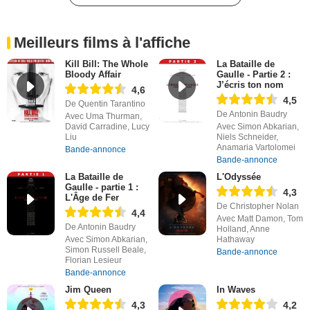
Meilleurs films à l'affiche
Kill Bill: The Whole
La Bataille de
Bloody Affair
Gaulle - Partie 2 :
J’écris ton nom
4,6
4,5
De Quentin Tarantino
De Antonin Baudry
Avec Uma Thurman,
David Carradine, Lucy
Avec Simon Abkarian,
Liu
Niels Schneider,
Anamaria Vartolomei
Bande-annonce
Bande-annonce
La Bataille de
L'Odyssée
Gaulle - partie 1 :
4,3
L'Âge de Fer
De Christopher Nolan
4,4
Avec Matt Damon, Tom
De Antonin Baudry
Holland, Anne
Avec Simon Abkarian,
Hathaway
Simon Russell Beale,
Bande-annonce
Florian Lesieur
Bande-annonce
Jim Queen
In Waves
4,3
4,2