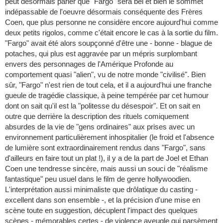
peut désormais parier que "Fargo" sera bel et bien le sommet
indépassable de l'oeuvre désormais conséquente des Frères
Coen, que plus personne ne considère encore aujourd'hui comme
deux petits rigolos, comme c'était encore le cas à la sortie du film.
"Fargo" avait été alors soupçonné d'être une - bonne - blague de
potaches, qui plus est aggravée par un mépris surplombant
envers des personnages de l'Amérique Profonde au
comportement quasi "alien", vu de notre monde "civilisé". Bien
sûr, "Fargo" n'est rien de tout cela, et il a aujourd'hui une franche
gueule de tragédie classique, à peine tempérée par cet humour
dont on sait qu'il est la "politesse du désespoir". Et on sait en
outre que derrière la description des rituels comiquement
absurdes de la vie de "gens ordinaires" aux prises avec un
environnement particulièrement inhospitalier (le froid et l'absence
de lumière sont extraordinairement rendus dans "Fargo", sans
d'ailleurs en faire tout un plat !), il y a de la part de Joel et Ethan
Coen une tendresse sincère, mais aussi un souci de "réalisme
fantastique" peu usuel dans le film de genre hollywoodien.
L'interprétation aussi minimaliste que drôlatique du casting -
excellent dans son ensemble -, et la précision d'une mise en
scène toute en suggestion, décuplent l'impact des quelques
scènes - mémorables certes - de violence aveugle qui parsèment