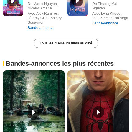
De Marco Nguyen,
De Phuong Mai
Nicolas Athane
Nguyen
Avec Alex Ramires,
Avec Lyna Khoudri,
Jérémy Gillet, Shirley
Paul Kircher, Rio Vega
Souagnon
Bande-annonce
Bande-annonce
Tous les meilleurs films au ciné
Bandes-annonces les plus récentes