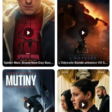
Spider-Man: Brand New Day Bande-annonce VO STFR
L'Odyssée Bande-annonce VO STFR