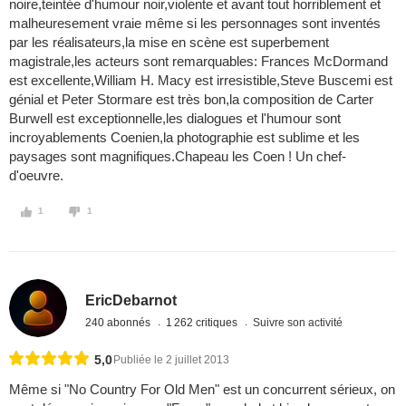
noire,teintée d'humour noir,violente et avant tout horriblement et
malheuresement vraie même si les personnages sont inventés
par les réalisateurs,la mise en scène est superbement
magistrale,les acteurs sont remarquables: Frances McDormand
est excellente,William H. Macy est irresistible,Steve Buscemi est
génial et Peter Stormare est très bon,la composition de Carter
Burwell est exceptionnelle,les dialogues et l'humour sont
incroyablements Coenien,la photographie est sublime et les
paysages sont magnifiques.Chapeau les Coen ! Un chef-
d'oeuvre.
1
1
EricDebarnot
240 abonnés
1 262 critiques
Suivre son activité
5,0
Publiée le 2 juillet 2013
Même si "No Country For Old Men" est un concurrent sérieux, on