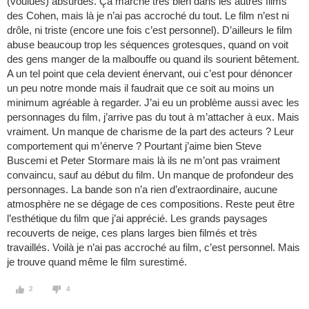
(voulues) absurdes. Ça marche très bien dans les autres films
des Cohen, mais là je n’ai pas accroché du tout. Le film n’est ni
drôle, ni triste (encore une fois c’est personnel). D’ailleurs le film
abuse beaucoup trop les séquences grotesques, quand on voit
des gens manger de la malbouffe ou quand ils sourient bêtement.
A un tel point que cela devient énervant, oui c’est pour dénoncer
un peu notre monde mais il faudrait que ce soit au moins un
minimum agréable à regarder. J’ai eu un problème aussi avec les
personnages du film, j’arrive pas du tout à m’attacher à eux. Mais
vraiment. Un manque de charisme de la part des acteurs ? Leur
comportement qui m’énerve ? Pourtant j’aime bien Steve
Buscemi et Peter Stormare mais là ils ne m’ont pas vraiment
convaincu, sauf au début du film. Un manque de profondeur des
personnages. La bande son n’a rien d’extraordinaire, aucune
atmosphère ne se dégage de ces compositions. Reste peut être
l’esthétique du film que j’ai apprécié. Les grands paysages
recouverts de neige, ces plans larges bien filmés et très
travaillés. Voilà je n’ai pas accroché au film, c’est personnel. Mais
je trouve quand même le film surestimé.
2
4