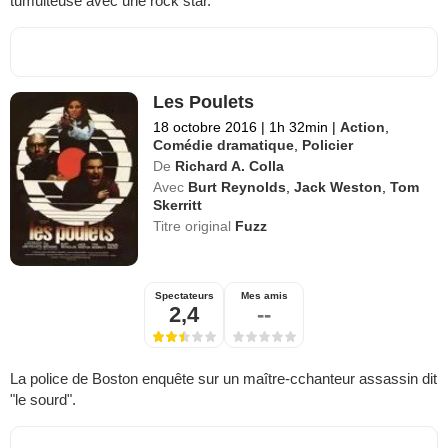
tumulteuse avec une rock star.
Les Poulets
18 octobre 2016
|
1h 32min
|
Action
,
Comédie dramatique
,
Policier
De
Richard A. Colla
Avec
Burt Reynolds
,
Jack Weston
,
Tom
Skerritt
Titre original
Fuzz
Spectateurs
Mes amis
2,4
--
La police de Boston enquête sur un maître-cchanteur assassin dit
"le sourd".