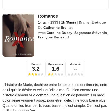
Romance
14 avril 1999
|
1h 35min
|
Drame
,
Erotique
De
Catherine Breillat
Avec
Caroline Ducey
,
Sagamore Stévenin
,
François Berléand
Presse
Spectateurs
Mes amis
3,2
1,6
--
L'histoire de Marie, dechirée entre le sexe et les sentiments, entre
celui qu'elle désire et celui qu'elle aime. Ou bien encore une
histoire d'amour vue comme une question de pouvoir: "Un mec
qu'on aime vraiment assez pour être fidèle, il ne vous baise plus.
Quand on les trompe, ils vous baisent, c'est simple. Ce n'est pas
qu'ils devinent qu'on ...