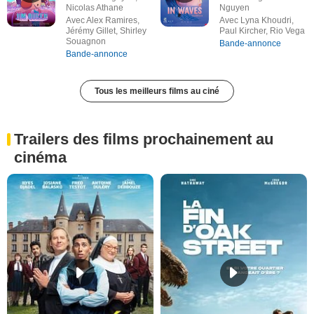
Nicolas Athane
Nguyen
Avec Alex Ramires,
Avec Lyna Khoudri,
Jérémy Gillet, Shirley
Paul Kircher, Rio Vega
Souagnon
Bande-annonce
Bande-annonce
Tous les meilleurs films au ciné
Trailers des films prochainement au
cinéma