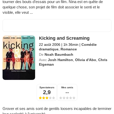
tourner des bouts d’essais pour un film. Nina est en quête de
quelque chose, son projet de film doit associer le senti et le
visible, elle veut ...
Kicking and Screaming
22 août 2006
|
1h 36min
|
Comédie
dramatique
,
Romance
De
Noah Baumbach
Avec
Josh Hamilton
,
Olivia d'Abo
,
Chris
Eigeman
Spectateurs
Mes amis
2,9
--
Grover et ses amis sont de gentils loosers incapables de terminer
leur scolarité à l'université.