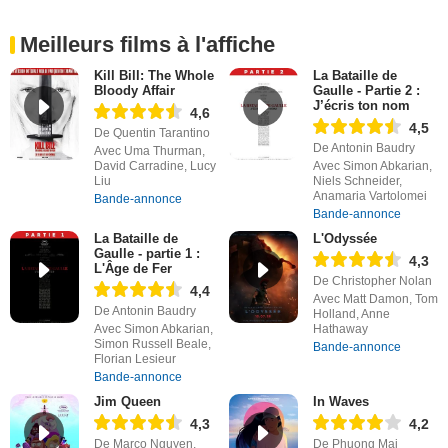
Meilleurs films à l'affiche
Kill Bill: The Whole
La Bataille de
Bloody Affair
Gaulle - Partie 2 :
J’écris ton nom
4,6
4,5
De Quentin Tarantino
De Antonin Baudry
Avec Uma Thurman,
David Carradine, Lucy
Avec Simon Abkarian,
Liu
Niels Schneider,
Anamaria Vartolomei
Bande-annonce
Bande-annonce
La Bataille de
L'Odyssée
Gaulle - partie 1 :
4,3
L'Âge de Fer
De Christopher Nolan
4,4
Avec Matt Damon, Tom
De Antonin Baudry
Holland, Anne
Avec Simon Abkarian,
Hathaway
Simon Russell Beale,
Bande-annonce
Florian Lesieur
Bande-annonce
Jim Queen
In Waves
4,3
4,2
De Marco Nguyen,
De Phuong Mai