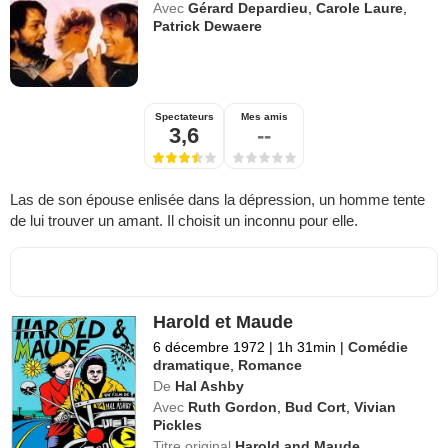
Avec
Gérard Depardieu
,
Carole Laure
,
Patrick Dewaere
Spectateurs
Mes amis
3,6
--
Las de son épouse enlisée dans la dépression, un homme tente
de lui trouver un amant. Il choisit un inconnu pour elle.
Harold et Maude
6 décembre 1972
|
1h 31min
|
Comédie
dramatique
,
Romance
De
Hal Ashby
Avec
Ruth Gordon
,
Bud Cort
,
Vivian
Pickles
Titre original
Harold and Maude