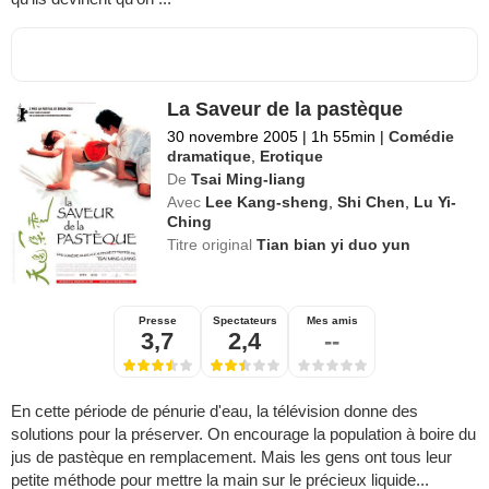
La Saveur de la pastèque
30 novembre 2005
|
1h 55min
|
Comédie
dramatique
,
Erotique
De
Tsai Ming-liang
Avec
Lee Kang-sheng
,
Shi Chen
,
Lu Yi-
Ching
Titre original
Tian bian yi duo yun
Presse
Spectateurs
Mes amis
3,7
2,4
--
En cette période de pénurie d'eau, la télévision donne des
solutions pour la préserver. On encourage la population à boire du
jus de pastèque en remplacement. Mais les gens ont tous leur
petite méthode pour mettre la main sur le précieux liquide...