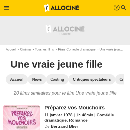
profil
menu
search
Accueil
Cinéma
Tous les films
Films Comédie dramatique
Une vraie jeune fille
Une vraie jeune fille
Accueil
News
Casting
Critiques spectateurs
Criti
20 films similaires pour le film Une vraie jeune fille
Préparez vos Mouchoirs
11 janvier 1978
|
1h 48min
|
Comédie
dramatique
,
Romance
De
Bertrand Blier