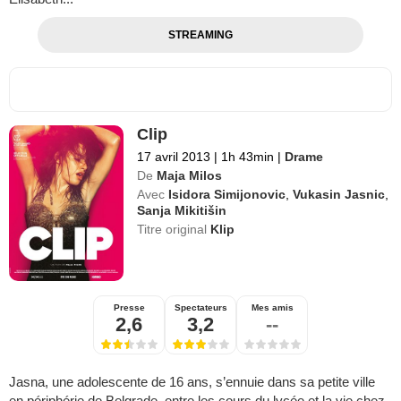
STREAMING
Clip
17 avril 2013
|
1h 43min
|
Drame
De
Maja Milos
Avec
Isidora Simijonovic
,
Vukasin Jasnic
,
Sanja Mikitišin
Titre original
Klip
Presse
Spectateurs
Mes amis
2,6
3,2
--
Jasna, une adolescente de 16 ans, s’ennuie dans sa petite ville
en périphérie de Belgrade, entre les cours du lycée et la vie chez