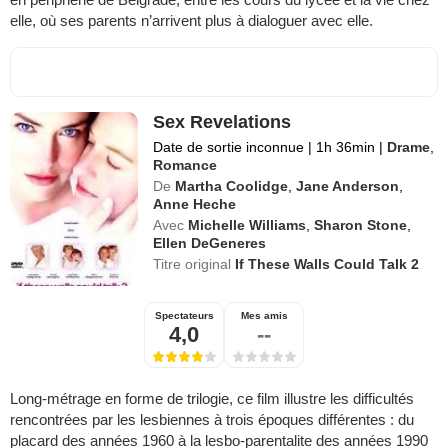
elle, où ses parents n’arrivent plus à dialoguer avec elle.
Sex Revelations
Date de sortie inconnue
|
1h 36min
|
Drame
,
Romance
De
Martha Coolidge
,
Jane Anderson
,
Anne Heche
Avec
Michelle Williams
,
Sharon Stone
,
Ellen DeGeneres
Titre original
If These Walls Could Talk 2
Spectateurs
Mes amis
4,0
--
Long-métrage en forme de trilogie, ce film illustre les difficultés
rencontrées par les lesbiennes à trois époques différentes : du
placard des années 1960 à la lesbo-parentalite des années 1990