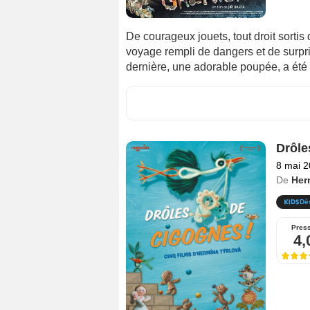
De courageux jouets, tout droit sortis
voyage rempli de dangers et de surpri
dernière, une adorable poupée, a été 
Drôle
8 mai 
De
Her
Dè
Pres
4,