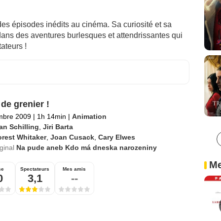
des épisodes inédits au cinéma. Sa curiosité et sa
 dans des aventures burlesques et attendrissantes qui
ateurs !
 de grenier !
mbre 2009
|
1h 14min
|
Animation
an Schilling
,
Jiri Barta
rest Whitaker
,
Joan Cusack
,
Cary Elwes
iginal
Na pude aneb Kdo má dneska narozeniny
Me
se
Spectateurs
Mes amis
0
3,1
--