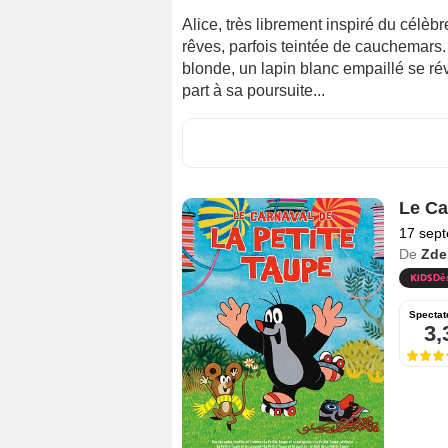
Alice, très librement inspiré du célèb
rêves, parfois teintée de cauchemars.
blonde, un lapin blanc empaillé se réve
part à sa poursuite...
Le Ca
17 sep
De
Zde
Dè
Spectat
3,