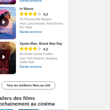
Bande-annonce
In Waves
4,2
De Phuong Mai Nguyen
Avec Lyna Khoudri, Paul Kircher,
Rio Vega
Bande-annonce
Spider-Man: Brand New Day
4,2
De Destin Daniel Cretton
Avec Tom Holland, Zendaya,
Sadie Sink
Bande-annonce
Tous les meilleurs films au ciné
ailers des films
ochainement au cinéma
Tombé du ciel Bande-annonce VF
La fin d’Oak Street Bande-annonce VO STFR
Soudain Bande-annonce VF STFR