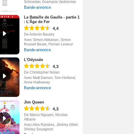
Schneider, Anamaria Vartolomei
Bande-annonce
La Bataille de Gaulle - partie 1
: L'Âge de Fer
4,4
De Antonin Baudry
Avec Simon Abkarian, Simon
Russell Beale, Florian Lesieur
Bande-annonce
L'Odyssée
4,3
De Christopher Nolan
Avec Matt Damon, Tom Holland,
Anne Hathaway
Bande-annonce
Jim Queen
4,3
De Marco Nguyen, Nicolas
Athane
Avec Alex Ramires, Jérémy Gillet,
Shirley Souagnon