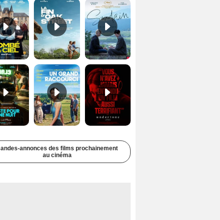
Juste pour une nuit Bande-annonce VO STFR
Un grand raccourci Bande-annonce VF
Undertone Bande-annonce VO STFR
andes-annonces des films prochainement
au cinéma