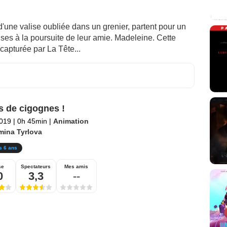
 d'une valise oubliée dans un grenier, partent pour un
ses à la poursuite de leur amie. Madeleine. Cette
capturée par La Tête...
s de cigognes !
2019
|
0h 45min
|
Animation
mina Tyrlova
s 6 ans
se
Spectateurs
Mes amis
0
3,3
--