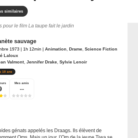
s similaires
s pour le film La taupe fait le jardin
anète sauvage
mbre 1973
|
1h 12min
|
Animation
,
Drame
,
Science Fiction
é Laloux
ean Valmont
,
Jennifer Drake
,
Sylvie Lenoir
s 10 ans
eurs
Mes amis
9
--
ïdes génats appelés les Draags. Ils élèvent de
omment Oms. Mais un jour, l'Om de la jeune Tiwa se