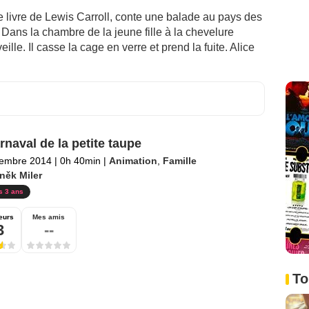
re livre de Lewis Carroll, conte une balade au pays des
 Dans la chambre de la jeune fille à la chevelure
ille. Il casse la cage en verre et prend la fuite. Alice
rnaval de la petite taupe
tembre 2014
|
0h 40min
|
Animation
,
Famille
něk Miler
s 3 ans
eurs
Mes amis
3
--
To