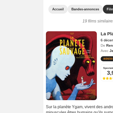
Accueil
Bandes-annonces
Film
19 films similaire
La Pl
6 déce
De
Ren
Avec
J
Dè
Spectat
3,
Sur la planète Ygam, vivent des andro
minuscules êtres humains qu'ils surn