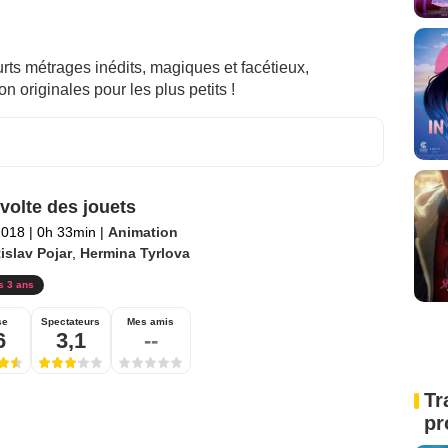
urts métrages inédits, magiques et facétieux,
 originales pour les plus petits !
volte des jouets
2018
|
0h 33min
|
Animation
islav Pojar
,
Hermina Tyrlova
s 3 ans
se
Spectateurs
Mes amis
6
3,1
--
Tr
pr