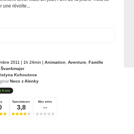
r une révolte...
embre 2011
|
1h 24min
|
Animation
,
Aventure
,
Famille
 Švankmajer
ristyna Kohoutova
iginal
Neco z Alenky
s 8 ans
se
Spectateurs
Mes amis
0
3,8
--