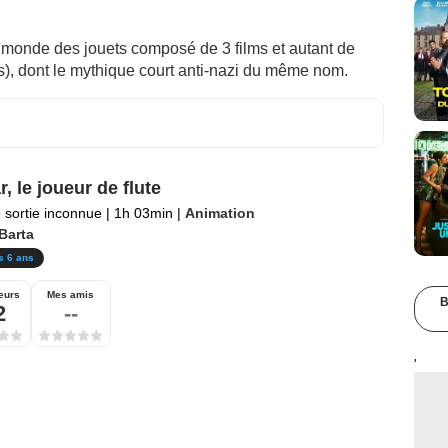
monde des jouets composé de 3 films et autant de
s), dont le mythique court anti-nazi du même nom.
, le joueur de flute
 sortie inconnue
|
1h 03min
|
Animation
 Barta
s 6 ans
eurs
Mes amis
B
2
--
'