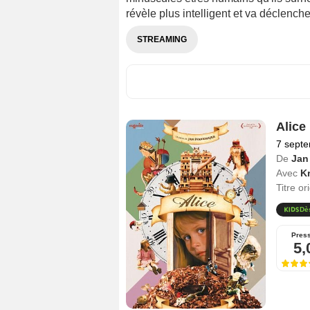
révèle plus intelligent et va déclenche
STREAMING
Alice
7 sept
De
Jan
Avec
K
Titre or
Dè
Pres
5,