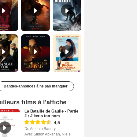
Le Triangle d'or Bande-annonce VF
Les Silences de Riyad Bande-annonce VO STFR
Les Matins merveilleux Bande-annonce VF
Bandes-annonces à ne pas manquer
illeurs films à l'affiche
La Bataille de Gaulle - Partie
2 : J’écris ton nom
4,5
De Antonin Baudry
Avec Simon Abkarian, Niels