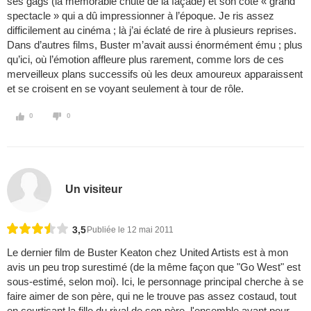
ses gags (la mémorable chute de la façade) et son coté « grand
spectacle » qui a dû impressionner à l’époque. Je ris assez
difficilement au cinéma ; là j’ai éclaté de rire à plusieurs reprises.
Dans d’autres films, Buster m’avait aussi énormément ému ; plus
qu’ici, où l’émotion affleure plus rarement, comme lors de ces
merveilleux plans successifs où les deux amoureux apparaissent
et se croisent en se voyant seulement à tour de rôle.
0
0
Un visiteur
3,5
Publiée le 12 mai 2011
Le dernier film de Buster Keaton chez United Artists est à mon
avis un peu trop surestimé (de la même façon que "Go West" est
sous-estimé, selon moi). Ici, le personnage principal cherche à se
faire aimer de son père, qui ne le trouve pas assez costaud, tout
en courtisant la fille du rival de son père, l'ensemble ayant pour