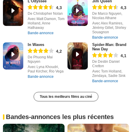
L'Odyssée
Jim Queen
4,3
4,3
De Christopher Nolan
De Marco Nguyen,
Nicolas Athane
Avec Matt Damon, Tom
Holland, Anne
Avec Alex Ramires,
Hathaway
Jérémy Gillet, Shirley
Souagnon
Bande-annonce
Bande-annonce
In Waves
Spider-Man: Brand
New Day
4,2
4,1
De Phuong Mai
Nguyen
De Destin Daniel
Cretton
Avec Lyna Khoudri,
Paul Kircher, Rio Vega
Avec Tom Holland,
Zendaya, Sadie Sink
Bande-annonce
Bande-annonce
Tous les meilleurs films au ciné
Bandes-annonces les plus récentes