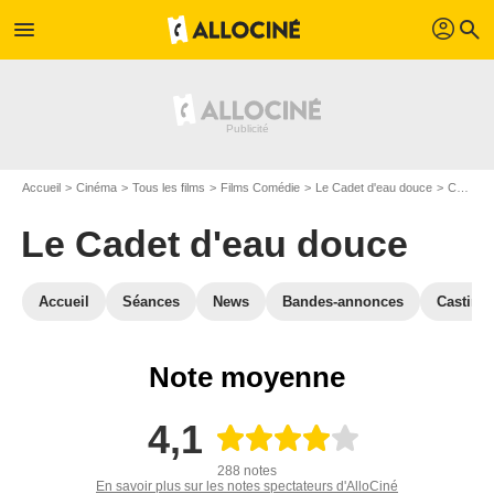
profil
menu
search
Accueil
Cinéma
Tous les films
Films Comédie
Le Cadet d'eau douce
Critiques Le Cadet d'eau douce
Le Cadet d'eau douce
Accueil
Séances
News
Bandes-annonces
Casting
Note moyenne
4,1
288 notes
En savoir plus sur les notes spectateurs d'AlloCiné