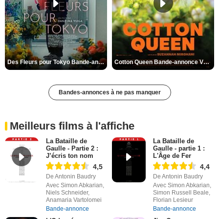
Des Fleurs pour Tokyo Bande-annonce VO STFR
Cotton Queen Bande-annonce VO STFR
Bandes-annonces à ne pas manquer
Meilleurs films à l'affiche
La Bataille de
La Bataille de
Gaulle - Partie 2 :
Gaulle - partie 1 :
J’écris ton nom
L'Âge de Fer
4,5
4,4
De Antonin Baudry
De Antonin Baudry
Avec Simon Abkarian,
Avec Simon Abkarian,
Niels Schneider,
Simon Russell Beale,
Anamaria Vartolomei
Florian Lesieur
Bande-annonce
Bande-annonce