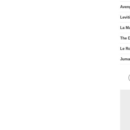
Aven
Levit
La Ma
The D
Le R
Juman