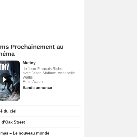
lms Prochainement au
néma
Mutiny
de Jean-François Richet
avec Jason Statham, Annabelle
Wallis
Film - Action
Bande-annonce
 du ciel
n d’Oak Street
ômas – Le nouveau monde