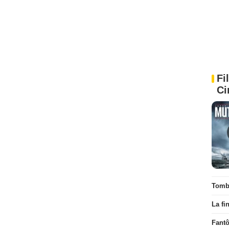
Fi
Ci
Tombé
La fi
Fant