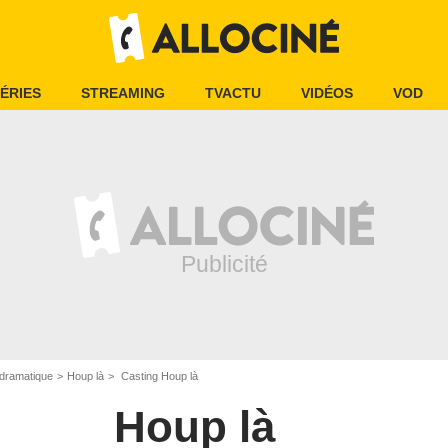
ÉRIES
STREAMING
TVACTU
VIDÉOS
VOD
dramatique
Houp là
Casting Houp là
Houp là