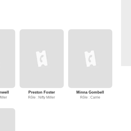
mwell
Preston Foster
Minna Gombell
iller
Rôle : Nifty Miller
Rôle : Carrie