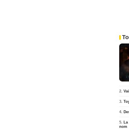
To
2.
Va
3.
To
4.
De
5.
La 
nom