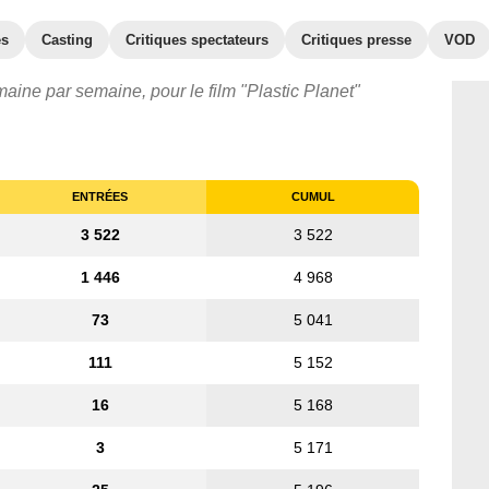
es
Casting
Critiques spectateurs
Critiques presse
VOD
maine par semaine, pour le film "Plastic Planet"
ENTRÉES
CUMUL
3 522
3 522
1 446
4 968
73
5 041
111
5 152
16
5 168
3
5 171