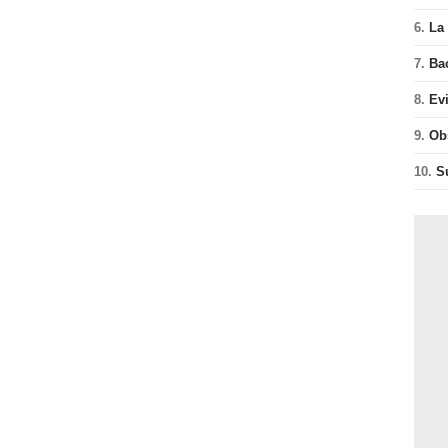
6.
La 
7.
Ba
8.
Ev
9.
Ob
10.
S