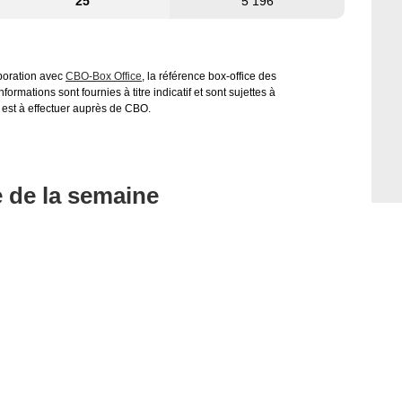
25
5 196
aboration avec
CBO-Box Office
, la référence box-office des
ormations sont fournies à titre indicatif et sont sujettes à
 est à effectuer auprès de CBO.
e de la semaine