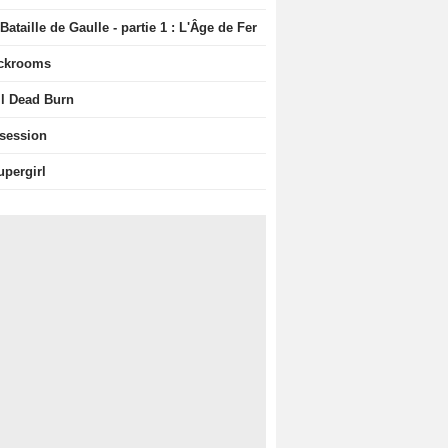
Bataille de Gaulle - partie 1 : L'Âge de Fer
ckrooms
il Dead Burn
session
upergirl