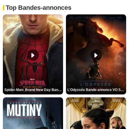
Top Bandes-annonces
Spider-Man: Brand New Day Bande-annonce VO STFR
L'Odyssée Bande-annonce VO STFR