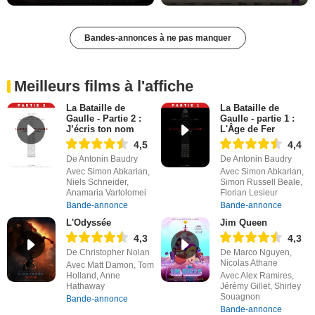
Bandes-annonces à ne pas manquer
Meilleurs films à l'affiche
La Bataille de
La Bataille de
Gaulle - Partie 2 :
Gaulle - partie 1 :
J’écris ton nom
L'Âge de Fer
4,5
4,4
De Antonin Baudry
De Antonin Baudry
Avec Simon Abkarian,
Avec Simon Abkarian,
Niels Schneider,
Simon Russell Beale,
Anamaria Vartolomei
Florian Lesieur
Bande-annonce
Bande-annonce
L'Odyssée
Jim Queen
4,3
4,3
De Christopher Nolan
De Marco Nguyen,
Nicolas Athane
Avec Matt Damon, Tom
Holland, Anne
Avec Alex Ramires,
Hathaway
Jérémy Gillet, Shirley
Souagnon
Bande-annonce
Bande-annonce