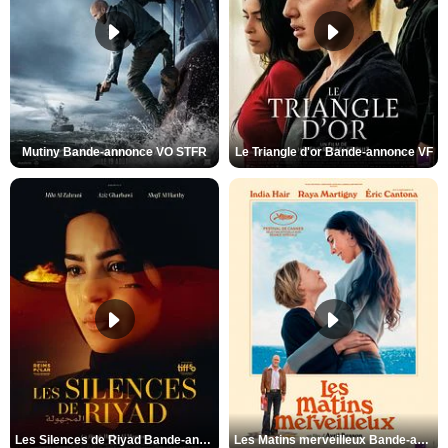
Mutiny Bande-annonce VO STFR
Le Triangle d'or Bande-annonce VF
Les Silences de Riyad Bande-annonce VO STFR
Les Matins merveilleux Bande-annonce VF