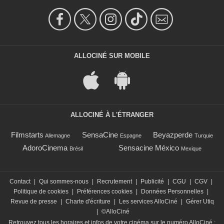
ALLOCINÉ SUR MOBILE
ALLOCINÉ À L'ÉTRANGER
Filmstarts
SensaCine
Beyazperde
Allemagne
Espagne
Turquie
AdoroCinema
Sensacine México
Brésil
Mexique
Contact
|
Qui sommes-nous
|
Recrutement
|
Publicité
|
CGU
|
CGV
|
Politique de cookies
|
Préférences cookies
|
Données Personnelles
|
Revue de presse
|
Charte d'écriture
|
Les services AlloCiné
|
Gérer Utiq
|
©AlloCiné
Retrouvez tous les horaires et infos de votre cinéma sur le numéro AlloCiné :