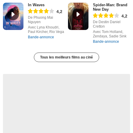
In Waves
Spider-Man: Brand
New Day
4,2
4,2
De Phuong Mai
Nguyen
De Destin Daniel
Cretton
Avec Lyna Khoudri,
Paul Kircher, Rio Vega
Avec Tom Holland,
Zendaya, Sadie Sink
Bande-annonce
Bande-annonce
Tous les meilleurs films au ciné