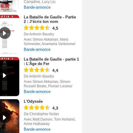
Carradine, Lucy Liu
Bande-annonce
La Bataille de Gaulle - Partie
2 : J’écris ton nom
4,5
De Antonin Baudry
Avec Simon Abkarian, Niels
Schneider, Anamaria Vartolomei
Bande-annonce
La Bataille de Gaulle - partie 1
: L'Âge de Fer
4,4
De Antonin Baudry
Avec Simon Abkarian, Simon
Russell Beale, Florian Lesieur
Bande-annonce
L'Odyssée
4,3
De Christopher Nolan
Avec Matt Damon, Tom Holland,
Anne Hathaway
Bande-annonce