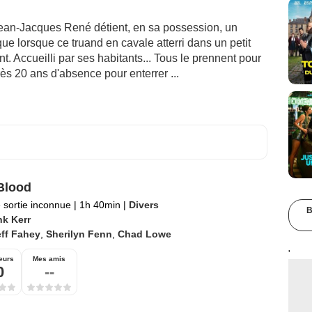
Jean-Jacques René détient, en sa possession, un
que lorsque ce truand en cavale atterri dans un petit
t. Accueilli par ses habitants... Tous le prennent pour
rès 20 ans d'absence pour enterrer ...
Blood
 sortie inconnue
|
1h 40min
|
Divers
B
nk Kerr
ff Fahey
,
Sherilyn Fenn
,
Chad Lowe
'
eurs
Mes amis
0
--