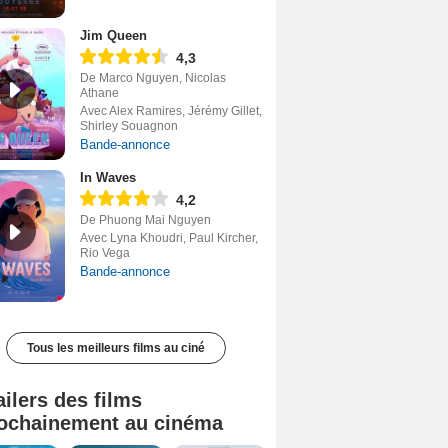
Jim Queen
4,3
De Marco Nguyen, Nicolas
Athane
Avec Alex Ramires, Jérémy Gillet,
Shirley Souagnon
Bande-annonce
In Waves
4,2
De Phuong Mai Nguyen
Avec Lyna Khoudri, Paul Kircher,
Rio Vega
Bande-annonce
Tous les meilleurs films au ciné
ailers des films
ochainement au cinéma
Tombé du ciel Bande-annonce VF
La fin d’Oak Street Bande-annonce VO STFR
Soudain Bande-annonce VF STFR