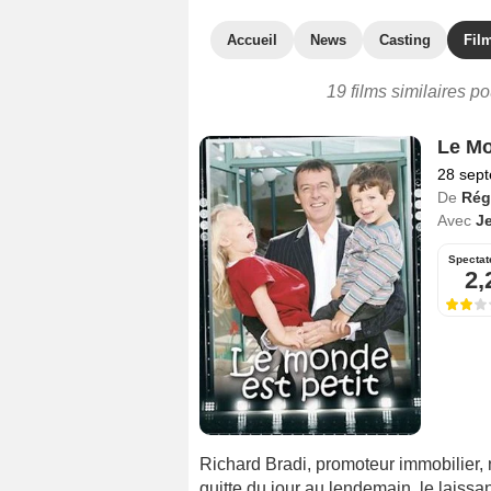
Accueil
News
Casting
Film
19 films similaires p
Le Mo
28 sep
De
Rég
Avec
J
Spectat
2,
Richard Bradi, promoteur immobilier, 
quitte du jour au lendemain, le laissant