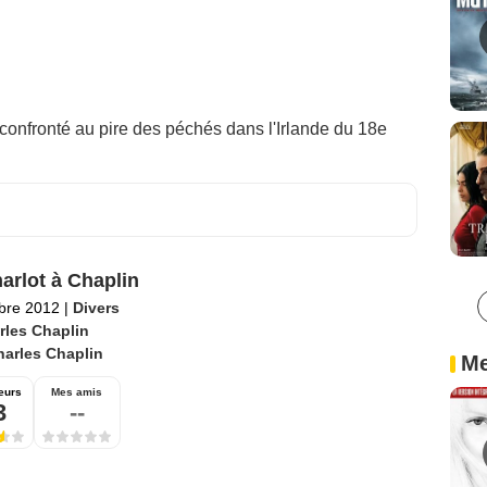
 confronté au pire des péchés dans l'Irlande du 18e
arlot à Chaplin
bre 2012
|
Divers
rles Chaplin
harles Chaplin
Me
eurs
Mes amis
3
--