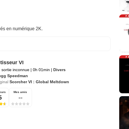
rés en numérique 2K.
tisseur VI
 sortie inconnue
|
0h 01min
|
Divers
ugg Speedman
iginal
Scorcher VI : Global Meltdown
eurs
Mes amis
5
--