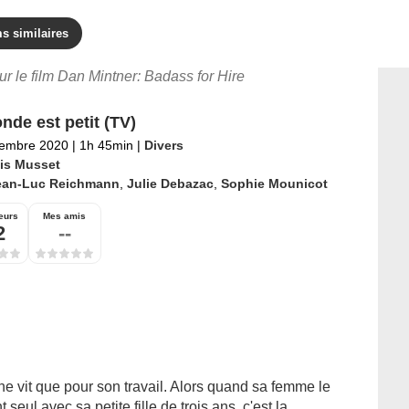
s similaires
our le film Dan Mintner: Badass for Hire
nde est petit (TV)
tembre 2020
|
1h 45min
|
Divers
is Musset
ean-Luc Reichmann
,
Julie Debazac
,
Sophie Mounicot
eurs
Mes amis
2
--
ne vit que pour son travail. Alors quand sa femme le
 seul avec sa petite fille de trois ans, c'est la