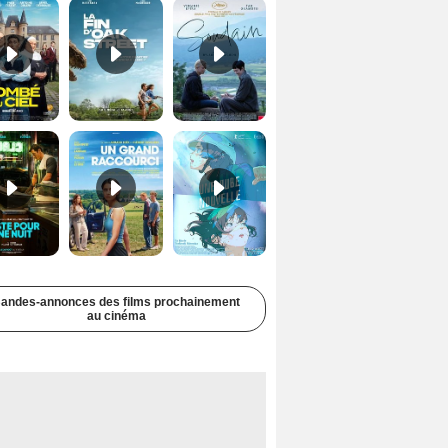
Juste pour une nuit Bande-annonce VO STFR
Un grand raccourci Bande-annonce VF
Une aube nouvelle Bande-annonce VO STFR
andes-annonces des films prochainement
au cinéma