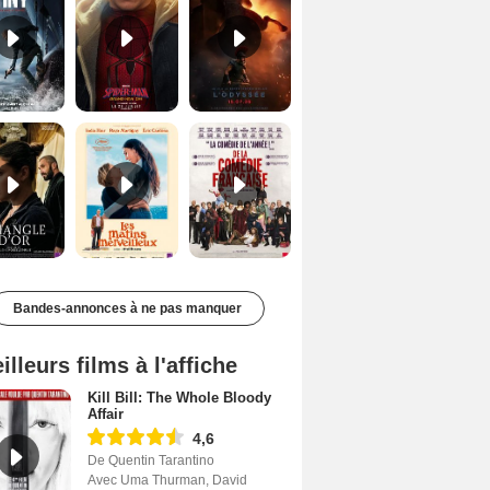
Le Triangle d'or Bande-annonce VF
Les Matins merveilleux Bande-annonce VF
De la Comédie-Française Teaser VF
Bandes-annonces à ne pas manquer
illeurs films à l'affiche
Kill Bill: The Whole Bloody
Affair
4,6
De Quentin Tarantino
Avec Uma Thurman, David