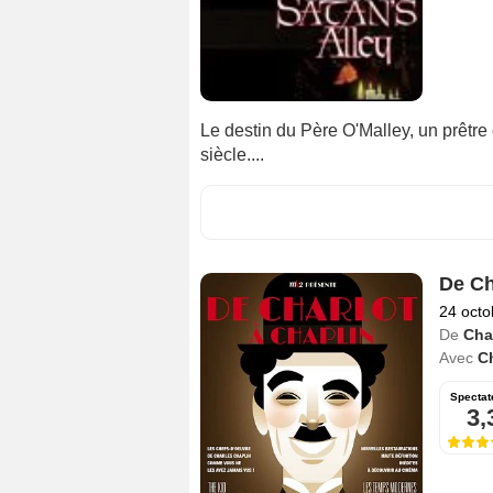
Le destin du Père O'Malley, un prêtre
siècle....
De Ch
24 octo
De
Cha
Avec
C
Spectat
3,