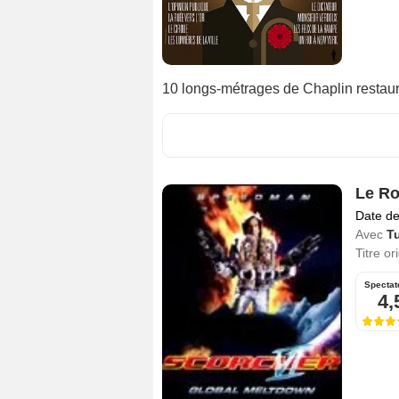
10 longs-métrages de Chaplin restau
Le Ro
Date de
Avec
T
Titre or
Spectat
4,