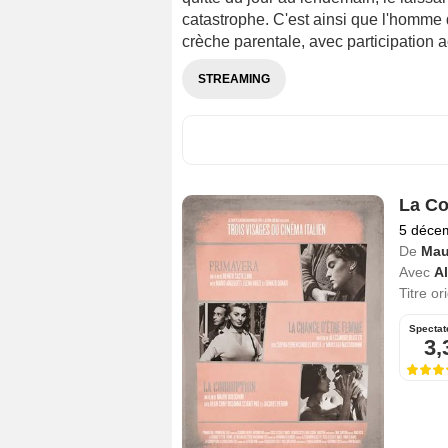
catastrophe. C'est ainsi que l'homme d
crèche parentale, avec participation ac
STREAMING
La Co
5 déce
De
Mau
Avec
A
Titre or
Spectat
3,