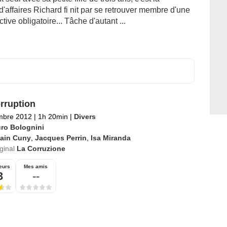
'affaires Richard fi nit par se retrouver membre d'une
tive obligatoire... Tâche d'autant ...
rruption
mbre 2012
|
1h 20min
|
Divers
ro Bolognini
lain Cuny
,
Jacques Perrin
,
Isa Miranda
iginal
La Corruzione
eurs
Mes amis
3
--