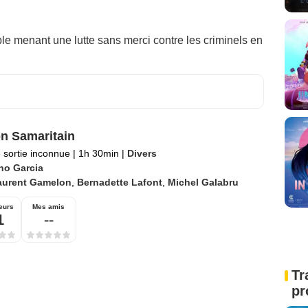
ble menant une lutte sans merci contre les criminels en
n Samaritain
 sortie inconnue
|
1h 30min
|
Divers
no Garcia
aurent Gamelon
,
Bernadette Lafont
,
Michel Galabru
eurs
Mes amis
1
--
Tr
pr