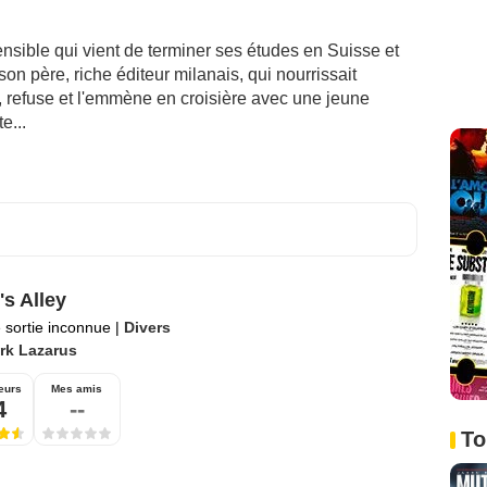
ensible qui vient de terminer ses études en Suisse et
n père, riche éditeur milanais, qui nourrissait
er, refuse et l'emmène en croisière avec une jeune
e...
's Alley
 sortie inconnue
|
Divers
rk Lazarus
eurs
Mes amis
4
--
To