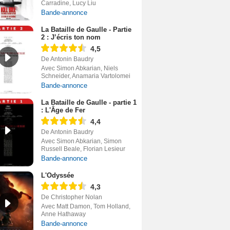
Carradine, Lucy Liu
Bande-annonce
La Bataille de Gaulle - Partie
2 : J’écris ton nom
4,5
De Antonin Baudry
Avec Simon Abkarian, Niels
Schneider, Anamaria Vartolomei
Bande-annonce
La Bataille de Gaulle - partie 1
: L'Âge de Fer
4,4
De Antonin Baudry
Avec Simon Abkarian, Simon
Russell Beale, Florian Lesieur
Bande-annonce
L'Odyssée
4,3
De Christopher Nolan
Avec Matt Damon, Tom Holland,
Anne Hathaway
Bande-annonce