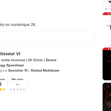
rés en numérique 2K.
tisseur VI
 sortie inconnue
|
0h 01min
|
Divers
ugg Speedman
iginal
Scorcher VI : Global Meltdown
eurs
Mes amis
5
--