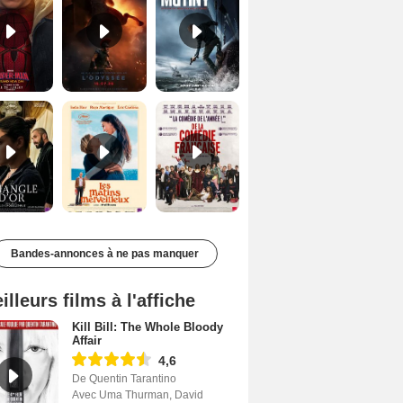
Le Triangle d'or Bande-annonce VF
Les Matins merveilleux Bande-annonce VF
De la Comédie-Française Teaser VF
Bandes-annonces à ne pas manquer
illeurs films à l'affiche
Kill Bill: The Whole Bloody
Affair
4,6
De Quentin Tarantino
Avec Uma Thurman, David