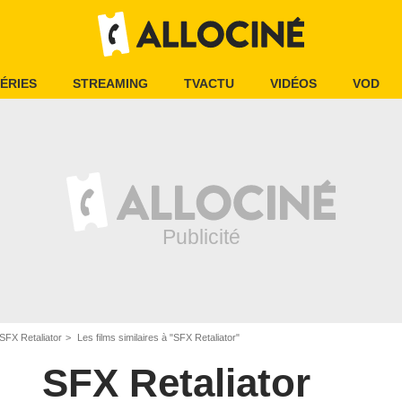
ÉRIES
STREAMING
TVACTU
VIDÉOS
VOD
SFX Retaliator
Les films similaires à "SFX Retaliator"
SFX Retaliator