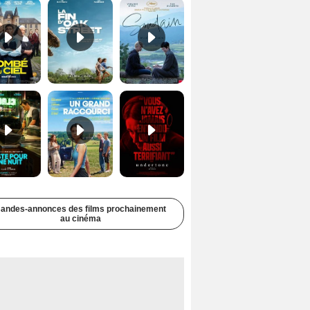
Juste pour une nuit Bande-annonce VO STFR
Un grand raccourci Bande-annonce VF
Undertone Bande-annonce VO STFR
andes-annonces des films prochainement
au cinéma