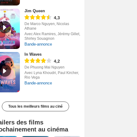
Jim Queen
4,3
De Marco Nguyen, Nicolas
Athane
Avec Alex Ramires, Jérémy Gillet,
Shirley Souagnon
Bande-annonce
In Waves
4,2
De Phuong Mai Nguyen
Avec Lyna Khoudri, Paul Kircher,
Rio Vega
Bande-annonce
Tous les meilleurs films au ciné
ailers des films
ochainement au cinéma
Tombé du ciel Bande-annonce VF
La fin d’Oak Street Bande-annonce VO STFR
Soudain Bande-annonce VF STFR