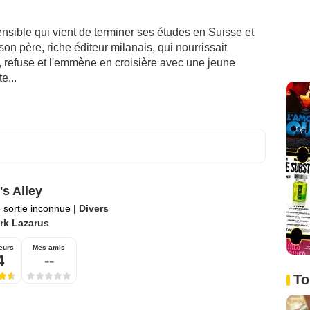
ensible qui vient de terminer ses études en Suisse et
n père, riche éditeur milanais, qui nourrissait
er, refuse et l'emmène en croisière avec une jeune
e...
's Alley
 sortie inconnue
|
Divers
rk Lazarus
eurs
Mes amis
4
--
To