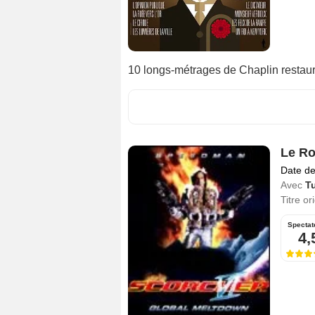
10 longs-métrages de Chaplin restau
Le Ro
Date de
Avec
T
Titre or
Spectat
4,