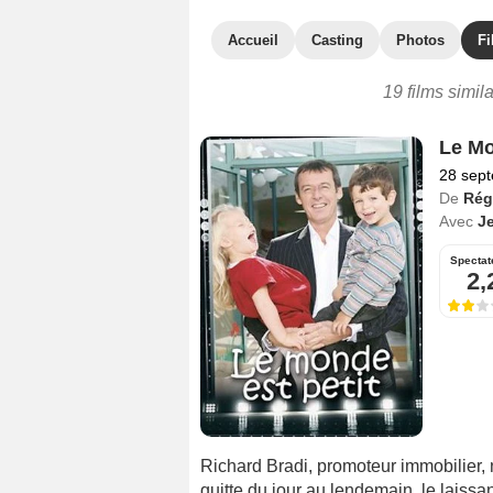
Accueil
Casting
Photos
Fi
19 films simil
Le Mo
28 sep
De
Rég
Avec
J
Spectat
2,
Richard Bradi, promoteur immobilier, 
quitte du jour au lendemain, le laissant