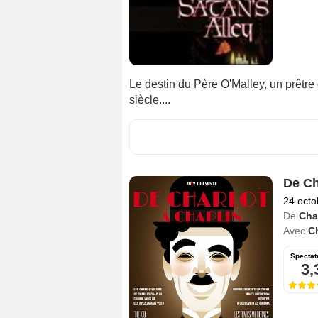
Le destin du Père O'Malley, un prêtre
siècle....
De Ch
24 octo
De
Cha
Avec
C
Spectat
3,