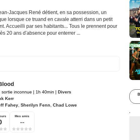
Jean-Jacques René détient, en sa possession, un
que lorsque ce truand en cavale atterri dans un petit
t. Accueilli par ses habitants... Tous le prennent pour
rès 20 ans d'absence pour enterrer ...
Blood
 sortie inconnue
|
1h 40min
|
Divers
B
nk Kerr
ff Fahey
,
Sherilyn Fenn
,
Chad Lowe
'
eurs
Mes amis
0
--