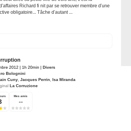
'affaires Richard fi nit par se retrouver membre d'une
tive obligatoire... Tâche d'autant ...
rruption
mbre 2012
|
1h 20min
|
Divers
ro Bolognini
lain Cuny
,
Jacques Perrin
,
Isa Miranda
iginal
La Corruzione
eurs
Mes amis
3
--