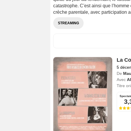
catastrophe. C'est ainsi que l'homme d
crèche parentale, avec participation ac
STREAMING
La Co
5 déce
De
Mau
Avec
A
Titre or
Spectat
3,