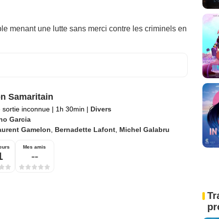
ble menant une lutte sans merci contre les criminels en
n Samaritain
 sortie inconnue
|
1h 30min
|
Divers
no Garcia
aurent Gamelon
,
Bernadette Lafont
,
Michel Galabru
eurs
Mes amis
1
--
Tr
pr