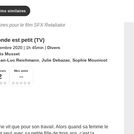
lms similaires
aires pour le film SFX Retaliator
nde est petit (TV)
tembre 2020
|
1h 45min
|
Divers
is Musset
ean-Luc Reichmann
,
Julie Debazac
,
Sophie Mounicot
eurs
Mes amis
2
--
ne vit que pour son travail. Alors quand sa femme le
 seul avec sa petite fille de trois ans, c'est la