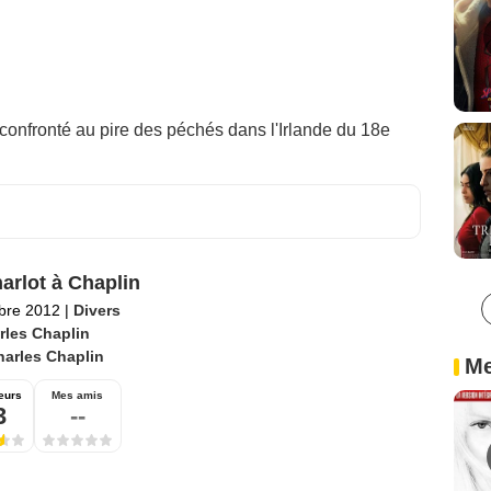
 confronté au pire des péchés dans l'Irlande du 18e
arlot à Chaplin
bre 2012
|
Divers
rles Chaplin
harles Chaplin
Me
eurs
Mes amis
3
--