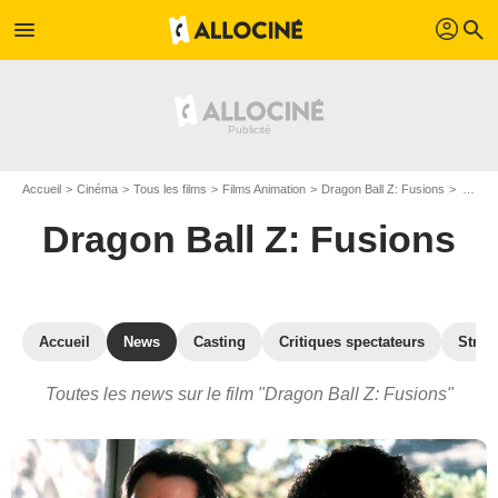
profil
menu
search
Accueil
Cinéma
Tous les films
Films Animation
Dragon Ball Z: Fusions
Actualités Dragon Ball Z: Fusions
Dragon Ball Z: Fusions
Accueil
News
Casting
Critiques spectateurs
Strea
Toutes les news sur le film "Dragon Ball Z: Fusions"