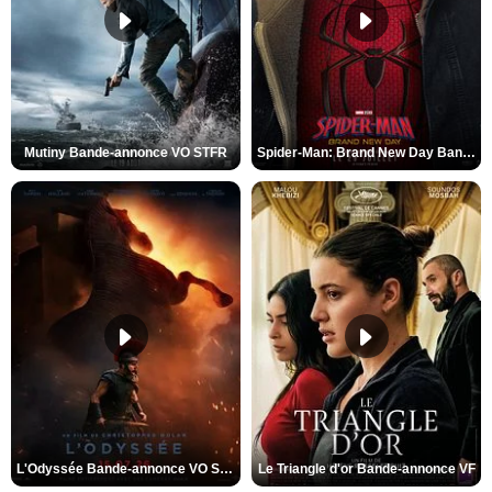
Mutiny Bande-annonce VO STFR
Spider-Man: Brand New Day Bande-annonce VO STFR
L'Odyssée Bande-annonce VO STFR
Le Triangle d'or Bande-annonce VF