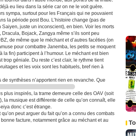
éjà eu lieu dans la série car on ne le voit guère.
s sympa, surtout pour les Français qui ne pouvaient
dans la période post Bou. L’histoire change (pas de
Saiyen, juste un inconscient), en bien. Voir les morts
er, Dracula, Bojack, Zangya même s’ils sont peu
e DBZ, de même que le méchant et d’autres facéties (on
s’amuse pour combattre Janemba, les petits se moquent
 à la fin) participent à l’humour. Le méchant est bien
 trop géniale. Du reste c’est clair, le rythme tient
uitages et les voix sont les habituels, bref rien à
s de synthèses n’apportent rien en revanche. Que
es plus inspirés, la trame demeure celle des OAV (soit
), la musique est différente de celle qu’on connaît, elle
eiya donc c’est étrange.
et qu’on peut arguer du fait qu’on a connu des combats
bonne facture, notamment grâce au méchant et au
To