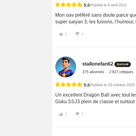
5,0
Publiée le 6 avril 2011
Mon oav préféré sans doute parce que c
super saiyan 3, les fusions, l'humour, 
1
2
stallonefan62
375 abonnés
2 927 critiques
5,0
Publiée le 29 octobre 2025
Un excellent Dragon Ball avec tout le
Goku SSJ3 plein de classe et surtout c
1
3