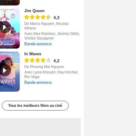
Jim Queen
4,3
De Marco Nguyen, Nicolas
Athane
Avec Alex Ramires, Jérémy Gillet,
Shirley Souagnon
Bande-annonce
In Waves
4,2
De Phuong Mai Nguyen
Avec Lyna Khoudri, Paul Kircher,
Rio Vega
Bande-annonce
Tous les meilleurs films au ciné