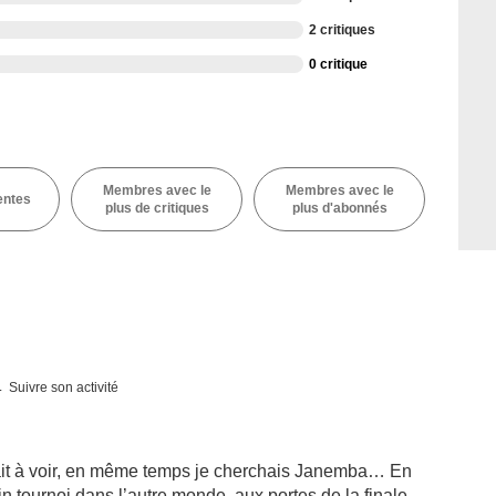
2 critiques
0 critique
Membres avec le
Membres avec le
entes
plus de critiques
plus d'abonnés
Suivre son activité
ait à voir, en même temps je cherchais Janemba… En
in tournoi dans l’autre monde, aux portes de la finale.