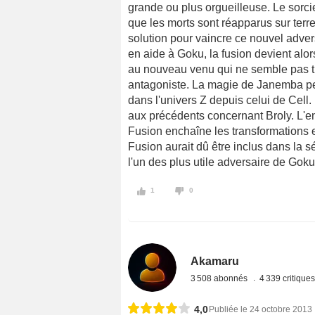
grande ou plus orgueilleuse. Le sorci
que les morts sont réapparus sur ter
solution pour vaincre ce nouvel advers
en aide à Goku, la fusion devient alor
au nouveau venu qui ne semble pas tr
antagoniste. La magie de Janemba per
dans l'univers Z depuis celui de Cell. 
aux précédents concernant Broly. L'e
Fusion enchaîne les transformations et 
Fusion aurait dû être inclus dans la s
l'un des plus utile adversaire de Goku
1
0
Akamaru
3 508 abonnés
4 339 critique
4,0
Publiée le 24 octobre 2013