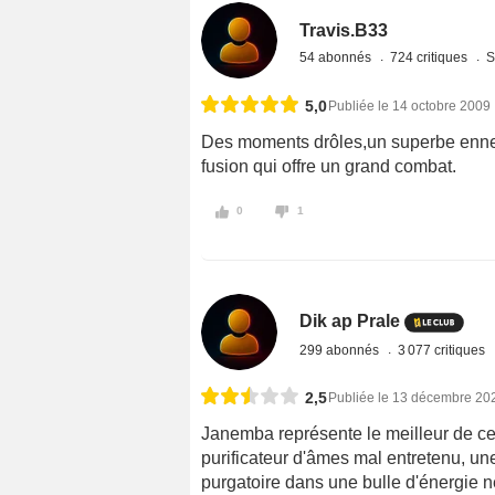
Travis.B33
54 abonnés
724 critiques
S
5,0
Publiée le 14 octobre 2009
Des moments drôles,un superbe ennemi
fusion qui offre un grand combat.
0
1
Dik ap Prale
299 abonnés
3 077 critiques
2,5
Publiée le 13 décembre 20
Janemba représente le meilleur de ce
purificateur d'âmes mal entretenu, u
purgatoire dans une bulle d'énergie n