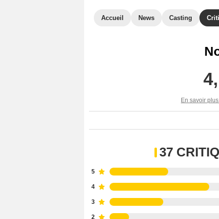
Accueil
News
Casting
Crit
No
4
En savoir plus
37 CRIT
5
4
3
2