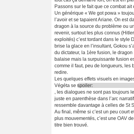
Passons sur le fait que ce combat ait d
Un générique « We got powa » toujour
l’avoir et se tapaient Ariane. On est 
dragon à la source du problème ou un 
revenir, surtout les plus connus (Hitl
exploités) c’est tordant dans le styl
brise la glace en l’insultant, Gokou 
du dictateur, la 1ère fusion, le dragon
balaise mais la surpuissante fusion est
comme il faut, peu de longueurs, les br
redire.
Les quelques effets visuels en image
Végéta se
spoiler:
, les dialogues ne sont pas toujours l
juste en parenthèse dans l’arc narratif
ressemble davantage à celles de St S
Au final, même si c’est un peu court 
plus mouvementés, c’est une OAV de 
titre bien trouvé.