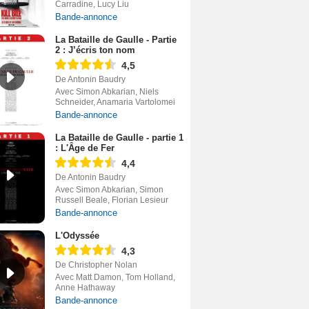
Carradine, Lucy Liu
Bande-annonce
La Bataille de Gaulle - Partie
2 : J’écris ton nom
4,5
De Antonin Baudry
Avec Simon Abkarian, Niels
Schneider, Anamaria Vartolomei
Bande-annonce
La Bataille de Gaulle - partie 1
: L'Âge de Fer
4,4
De Antonin Baudry
Avec Simon Abkarian, Simon
Russell Beale, Florian Lesieur
Bande-annonce
L'Odyssée
4,3
De Christopher Nolan
Avec Matt Damon, Tom Holland,
Anne Hathaway
Bande-annonce