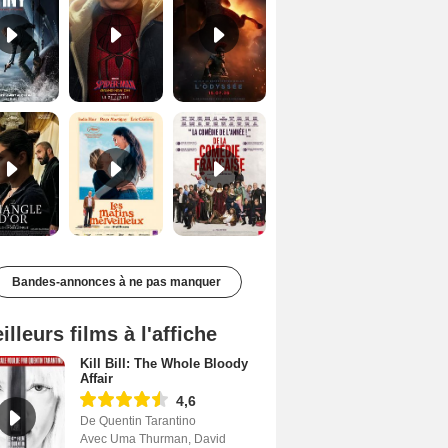
Le Triangle d'or Bande-annonce VF
Les Matins merveilleux Bande-annonce VF
De la Comédie-Française Teaser VF
Bandes-annonces à ne pas manquer
illeurs films à l'affiche
Kill Bill: The Whole Bloody
Affair
4,6
De Quentin Tarantino
Avec Uma Thurman, David