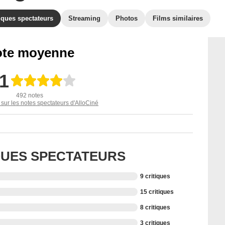
iques spectateurs
Streaming
Photos
Films similaires
te moyenne
,1
492 notes
 sur les notes spectateurs d'AlloCiné
IQUES SPECTATEURS
9 critiques
15 critiques
8 critiques
3 critiques