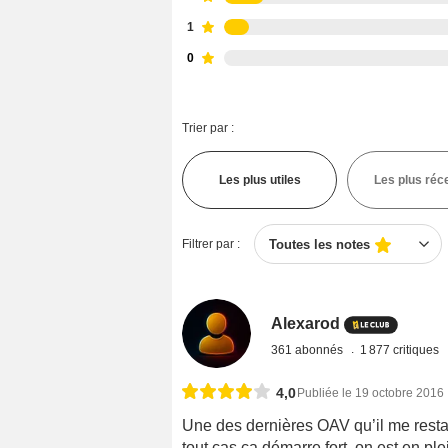
1
0
Trier par :
Les plus utiles
Les plus réc
Filtrer par :
Toutes les notes
Alexarod
361 abonnés
1 877 critiques
4,0
Publiée le 19 octobre 2016
Une des dernières OAV qu’il me rest
tout cas ça démarre fort, on est en ple