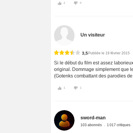
2
0
Un visiteur
3,5
Publiée le 19 février 2015
Si le début du film est assez laborie
original. Dommage simplement que le 
(Gotenks combattant des parodies de n
1
1
sword-man
103 abonnés
1 017 critiques