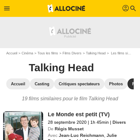
profil
menu
search
Accueil
Cinéma
Tous les films
Films Divers
Talking Head
Les films similaires à "Talking Head"
Talking Head
Accueil
Casting
Critiques spectateurs
Photos
Film
19 films similaires pour le film Talking Head
Le Monde est petit (TV)
28 septembre 2020
|
1h 45min
|
Divers
De
Régis Musset
Avec
Jean-Luc Reichmann
,
Julie