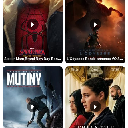
Spider-Man: Brand New Day Bande-annonce VO STFR
L'Odyssée Bande-annonce VO STFR