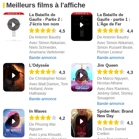
Meilleurs films à l'affiche
La Bataille de
La Bataille de
Gaulle - Partie 2 :
Gaulle - partie 1 :
J’écris ton nom
L'Âge de Fer
4,5
4,4
De Antonin Baudry
De Antonin Baudry
Avec Simon Abkarian,
Avec Simon Abkarian,
Niels Schneider,
Simon Russell Beale,
Anamaria Vartolomei
Florian Lesieur
Bande-annonce
Bande-annonce
L'Odyssée
Jim Queen
4,3
4,3
De Christopher Nolan
De Marco Nguyen,
Nicolas Athane
Avec Matt Damon, Tom
Holland, Anne
Avec Alex Ramires,
Hathaway
Jérémy Gillet, Shirley
Souagnon
Bande-annonce
Bande-annonce
In Waves
Spider-Man: Brand
New Day
4,2
4,1
De Phuong Mai
Nguyen
De Destin Daniel
Cretton
Avec Lyna Khoudri,