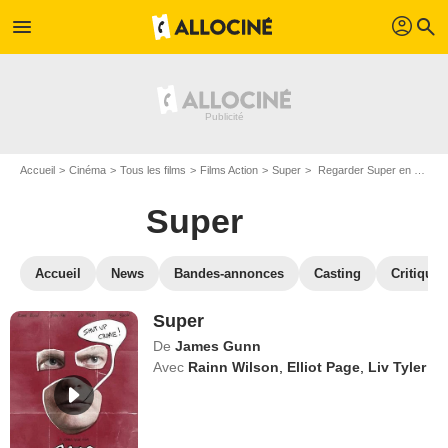
profil
menu
search
Accueil
Cinéma
Tous les films
Films Action
Super
Regarder Super en SVOD
Super
Accueil
News
Bandes-annonces
Casting
Critiques
Super
De
James Gunn
Avec
Rainn Wilson
,
Elliot Page
,
Liv Tyler