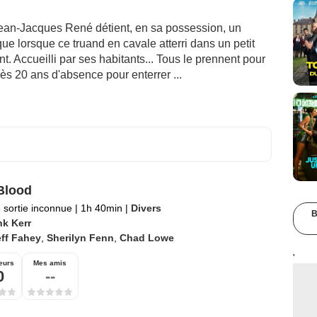
Jean-Jacques René détient, en sa possession, un
que lorsque ce truand en cavale atterri dans un petit
t. Accueilli par ses habitants... Tous le prennent pour
rès 20 ans d'absence pour enterrer ...
Blood
 sortie inconnue
|
1h 40min
|
Divers
B
nk Kerr
ff Fahey
,
Sherilyn Fenn
,
Chad Lowe
'
eurs
Mes amis
0
--