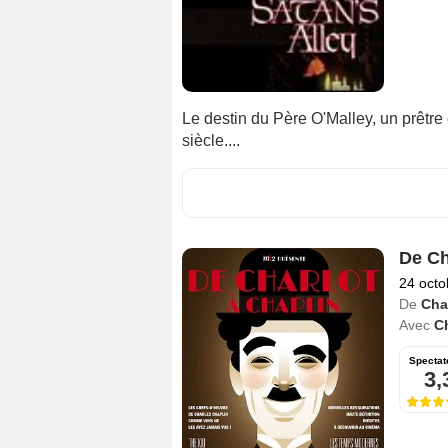
Le destin du Père O'Malley, un prêtre
siècle....
De Ch
24 octo
De
Cha
Avec
C
Spectat
3,