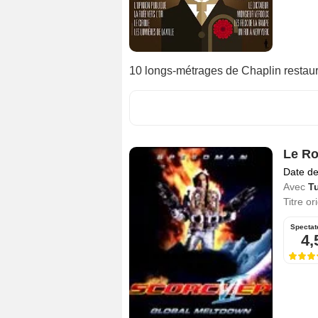
10 longs-métrages de Chaplin restau
Le Ro
Date de
Avec
T
Titre or
Spectat
4,