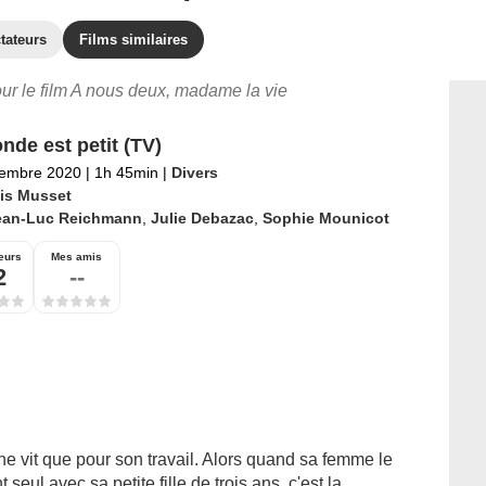
tateurs
Films similaires
our le film A nous deux, madame la vie
nde est petit (TV)
tembre 2020
|
1h 45min
|
Divers
is Musset
ean-Luc Reichmann
,
Julie Debazac
,
Sophie Mounicot
eurs
Mes amis
2
--
ne vit que pour son travail. Alors quand sa femme le
 seul avec sa petite fille de trois ans, c'est la