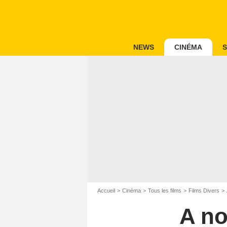
NEWS
CINÉMA
S
Accueil
Cinéma
Tous les films
Films Divers
A no