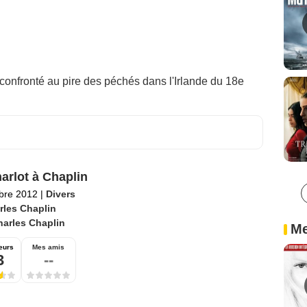
 confronté au pire des péchés dans l'Irlande du 18e
arlot à Chaplin
bre 2012
|
Divers
rles Chaplin
harles Chaplin
Me
eurs
Mes amis
3
--