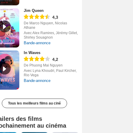
Jim Queen
4,3
De Marco Nguyen, Nicolas
Athane
Avec Alex Ramires, Jérémy Gillet,
Shirley Souagnon
Bande-annonce
In Waves
4,2
De Phuong Mai Nguyen
Avec Lyna Khoudri, Paul Kircher,
Rio Vega
Bande-annonce
Tous les meilleurs films au ciné
ailers des films
ochainement au cinéma
Tombé du ciel Bande-annonce VF
La fin d’Oak Street Bande-annonce VO STFR
Soudain Bande-annonce VF STFR