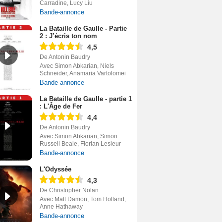
Carradine, Lucy Liu
Bande-annonce
La Bataille de Gaulle - Partie
2 : J’écris ton nom
4,5
De Antonin Baudry
Avec Simon Abkarian, Niels
Schneider, Anamaria Vartolomei
Bande-annonce
La Bataille de Gaulle - partie 1
: L'Âge de Fer
4,4
De Antonin Baudry
Avec Simon Abkarian, Simon
Russell Beale, Florian Lesieur
Bande-annonce
L'Odyssée
4,3
De Christopher Nolan
Avec Matt Damon, Tom Holland,
Anne Hathaway
Bande-annonce