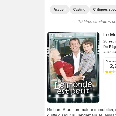
Accueil
Casting
Critiques spec
19 films similaires p
Le Mo
28 sep
De
Rég
Avec
J
Spectat
2,
Richard Bradi, promoteur immobilier, 
quitte du jour au lendemain, le laissant