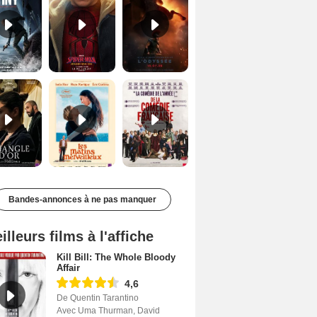
Le Triangle d'or Bande-annonce VF
Les Matins merveilleux Bande-annonce VF
De la Comédie-Française Teaser VF
Bandes-annonces à ne pas manquer
illeurs films à l'affiche
Kill Bill: The Whole Bloody
Affair
4,6
De Quentin Tarantino
Avec Uma Thurman, David