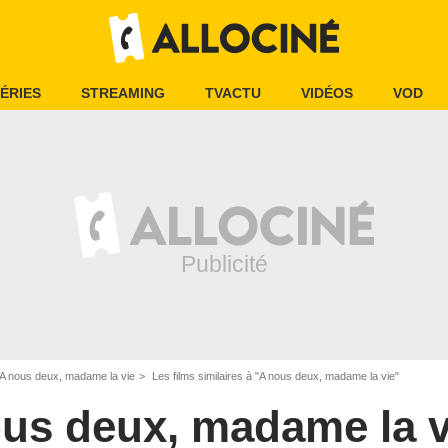
ÉRIES
STREAMING
TVACTU
VIDÉOS
VOD
A nous deux, madame la vie
Les films similaires à "A nous deux, madame la vie"
us deux, madame la v