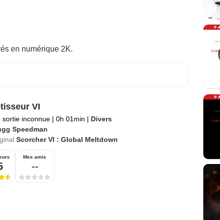
rés en numérique 2K.
tisseur VI
 sortie inconnue
|
0h 01min
|
Divers
ugg Speedman
iginal
Scorcher VI : Global Meltdown
eurs
Mes amis
5
--