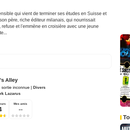
ensible qui vient de terminer ses études en Suisse et
n père, riche éditeur milanais, qui nourrissait
er, refuse et l'emmène en croisière avec une jeune
e...
's Alley
 sortie inconnue
|
Divers
rk Lazarus
eurs
Mes amis
4
--
To