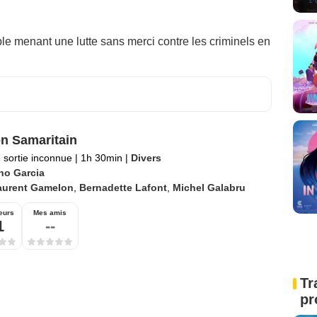
ble menant une lutte sans merci contre les criminels en
n Samaritain
 sortie inconnue
|
1h 30min
|
Divers
no Garcia
aurent Gamelon
,
Bernadette Lafont
,
Michel Galabru
eurs
Mes amis
1
--
Tr
pr