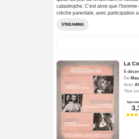
catastrophe. C'est ainsi que l'homme d
crèche parentale, avec participation ac
STREAMING
La Co
5 déce
De
Mau
Avec
A
Titre or
Spectat
3,