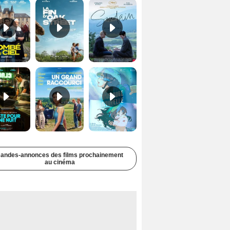
Juste pour une nuit Bande-annonce VO STFR
Un grand raccourci Bande-annonce VF
Une aube nouvelle Bande-annonce VO STFR
andes-annonces des films prochainement
au cinéma