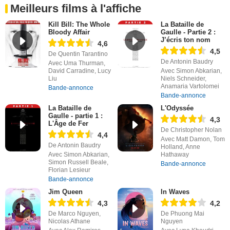
Meilleurs films à l'affiche
Kill Bill: The Whole
La Bataille de
Bloody Affair
Gaulle - Partie 2 :
J’écris ton nom
4,6
4,5
De Quentin Tarantino
De Antonin Baudry
Avec Uma Thurman,
David Carradine, Lucy
Avec Simon Abkarian,
Liu
Niels Schneider,
Anamaria Vartolomei
Bande-annonce
Bande-annonce
La Bataille de
L'Odyssée
Gaulle - partie 1 :
4,3
L'Âge de Fer
De Christopher Nolan
4,4
Avec Matt Damon, Tom
De Antonin Baudry
Holland, Anne
Avec Simon Abkarian,
Hathaway
Simon Russell Beale,
Bande-annonce
Florian Lesieur
Bande-annonce
Jim Queen
In Waves
4,3
4,2
De Marco Nguyen,
De Phuong Mai
Nicolas Athane
Nguyen