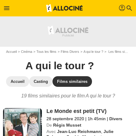
profil
menu
search
Accueil
Cinéma
Tous les films
Films Divers
A qui le tour ?
Les films similaires à "A qui le tour ?"
A qui le tour ?
Accueil
Casting
Films similaires
19 films similaires pour le film A qui le tour ?
Le Monde est petit (TV)
28 septembre 2020
|
1h 45min
|
Divers
De
Régis Musset
Avec
Jean-Luc Reichmann
,
Julie