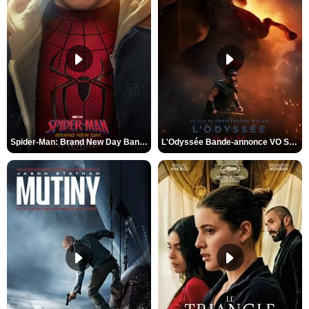
Spider-Man: Brand New Day Bande-annonce VO STFR
L'Odyssée Bande-annonce VO STFR