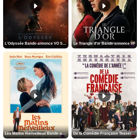
L'Odyssée Bande-annonce VO STFR
Le Triangle d'or Bande-annonce VF
Les Matins merveilleux Bande-annonce VF
De la Comédie-Française Teaser VF