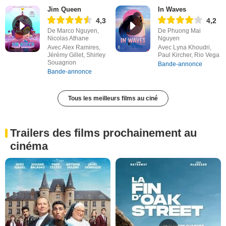
Jim Queen
In Waves
4,3
4,2
De Marco Nguyen,
De Phuong Mai
Nicolas Athane
Nguyen
Avec Alex Ramires,
Avec Lyna Khoudri,
Jérémy Gillet, Shirley
Paul Kircher, Rio Vega
Souagnon
Bande-annonce
Bande-annonce
Tous les meilleurs films au ciné
Trailers des films prochainement au
cinéma