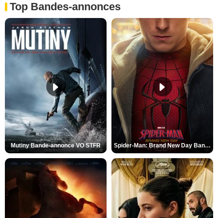
Top Bandes-annonces
Mutiny Bande-annonce VO STFR
Spider-Man: Brand New Day Bande-annonce VO STFR