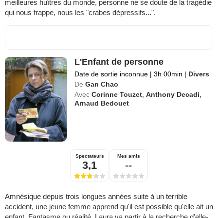
meilleures huîtres du monde, personne ne se doute de la tragédie
qui nous frappe, nous les "crabes dépressifs...".
L'Enfant de personne
Date de sortie inconnue
|
3h 00min
|
Divers
De
Gan Chao
Avec
Corinne Touzet
,
Anthony Decadi
,
Arnaud Bedouet
Spectateurs
Mes amis
3,1
--
Amnésique depuis trois longues années suite à un terrible
accident, une jeune femme apprend qu'il est possible qu'elle ait un
enfant. Fantasme ou réalité, Laura va partir à la recherche d'elle-