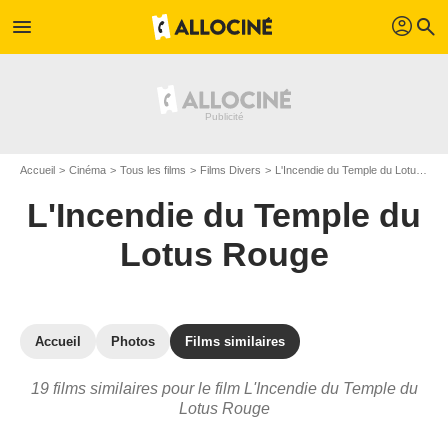
profil
menu
search
Accueil
Cinéma
Tous les films
Films Divers
L'Incendie du Temple du Lotus Rouge
L'Incendie du Temple du
Lotus Rouge
Accueil
Photos
Films similaires
19 films similaires pour le film L'Incendie du Temple du
Lotus Rouge