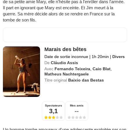
de sa petite amie Mary, elle n'hésite pas à l'enrôler dans l'armée.
Il part en ignorant que Mary est enceinte. Et Jim meurt à la
guerre. Sa mère décide alors de se rendre en France sur la
tombe de son fils.
Marais des bêtes
Date de sortie inconnue
|
1h 20min
|
Divers
De
Cláudio Assis
Avec
Fernando Teixeira
,
Caio Blat
,
Matheus Nachtergaele
Titre original
Baixio das Bestas
Spectateurs
Mes amis
3,1
--
Un homme tombe amoureux d'une adolescente exploitée par son