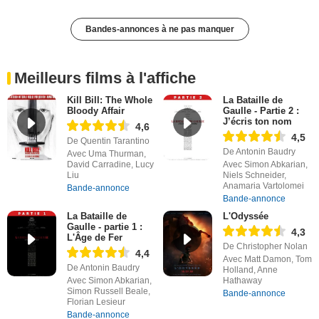
Bandes-annonces à ne pas manquer
Meilleurs films à l'affiche
Kill Bill: The Whole
La Bataille de
Bloody Affair
Gaulle - Partie 2 :
J’écris ton nom
4,6
4,5
De Quentin Tarantino
De Antonin Baudry
Avec Uma Thurman,
David Carradine, Lucy
Avec Simon Abkarian,
Liu
Niels Schneider,
Anamaria Vartolomei
Bande-annonce
Bande-annonce
La Bataille de
L'Odyssée
Gaulle - partie 1 :
4,3
L'Âge de Fer
De Christopher Nolan
4,4
Avec Matt Damon, Tom
De Antonin Baudry
Holland, Anne
Avec Simon Abkarian,
Hathaway
Simon Russell Beale,
Bande-annonce
Florian Lesieur
Bande-annonce