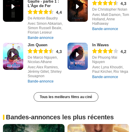
Gaulle - partie 1 :
4,3
L'Âge de Fer
De Christopher Nolan
4,4
Avec Matt Damon, Tom
De Antonin Baudry
Holland, Anne
Avec Simon Abkarian,
Hathaway
Simon Russell Beale,
Bande-annonce
Florian Lesieur
Bande-annonce
Jim Queen
In Waves
4,3
4,2
De Marco Nguyen,
De Phuong Mai
Nicolas Athane
Nguyen
Avec Alex Ramires,
Avec Lyna Khoudri,
Jérémy Gillet, Shirley
Paul Kircher, Rio Vega
Souagnon
Bande-annonce
Bande-annonce
Tous les meilleurs films au ciné
Bandes-annonces les plus récentes