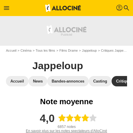
profil
menu
search
Accueil
Cinéma
Tous les films
Films Drame
Jappeloup
Critiques Jappeloup
Jappeloup
Accueil
News
Bandes-annonces
Casting
Critiques
Note moyenne
4,0
6857 notes
En savoir plus sur les notes spectateurs d'AlloCiné