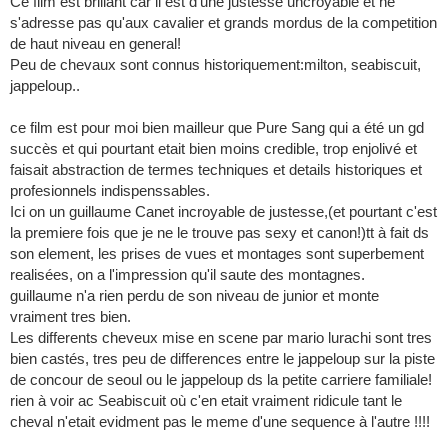
Ce film est brillant car il est d'une justesse uncroyable et ne
s'adresse pas qu'aux cavalier et grands mordus de la competition
de haut niveau en general!
Peu de chevaux sont connus historiquement:milton, seabiscuit,
jappeloup..
ce film est pour moi bien mailleur que Pure Sang qui a été un gd
succès et qui pourtant etait bien moins credible, trop enjolivé et
faisait abstraction de termes techniques et details historiques et
profesionnels indispenssables.
Ici on un guillaume Canet incroyable de justesse,(et pourtant c'est
la premiere fois que je ne le trouve pas sexy et canon!)tt à fait ds
son element, les prises de vues et montages sont superbement
realisées, on a l'impression qu'il saute des montagnes.
guillaume n'a rien perdu de son niveau de junior et monte
vraiment tres bien.
Les differents cheveux mise en scene par mario lurachi sont tres
bien castés, tres peu de differences entre le jappeloup sur la piste
de concour de seoul ou le jappeloup ds la petite carriere familiale!
rien à voir ac Seabiscuit où c'en etait vraiment ridicule tant le
cheval n'etait evidment pas le meme d'une sequence à l'autre !!!!