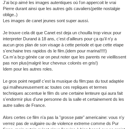
J'ai bcp aimé les images autentiques où l'on appercoit le vrai
Pierre durant ainsi que les autres gds cavaliers(petite nostalgie
oblige..)
Les images de canet jeunes sont super aussi.
Je trouve cela dit que Canet est deja un chouilla trop vieux pour
interpreter Durand à 18 ans, c'est d'ailleurs pour ça qu'il n'y a
aucun gros plan de son visage à cette periode et que cette etape
s'enchaine tres rapidos ds le film.(idem pour marina!!!!!)
Ca m'a bcp génée car on peut noter que les parents ne vieillissent
pas non plus(malgrè leur cheveux colorés en gris!)
Idem pour les autres roles.
Le gros point negatif c'est la musique du film:pas du tout adaptée
qui malheureusement ac toutes ces repliques et termes
techniques accentue le film ds une certaine lenteure qui aura fait
s'endormir plus d'une personne ds la salle et certainement ds les
autre salles de France.
Alors certes ce film n'a pas la "grosse pate" americaine: vous n'y
verrez pas de vulgaire ou de violence extreme comme ds Pur