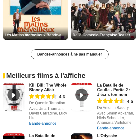
Les Matins merveilleux Bande-annonce VF
De la Comédie-Française Teaser VF
Bandes-annonces à ne pas manquer
Meilleurs films à l'affiche
Kill Bill: The Whole
La Bataille de
Bloody Affair
Gaulle - Partie 2 :
J’écris ton nom
4,6
4,5
De Quentin Tarantino
De Antonin Baudry
Avec Uma Thurman,
David Carradine, Lucy
Avec Simon Abkarian,
Liu
Niels Schneider,
Anamaria Vartolomei
Bande-annonce
Bande-annonce
La Bataille de
L'Odyssée