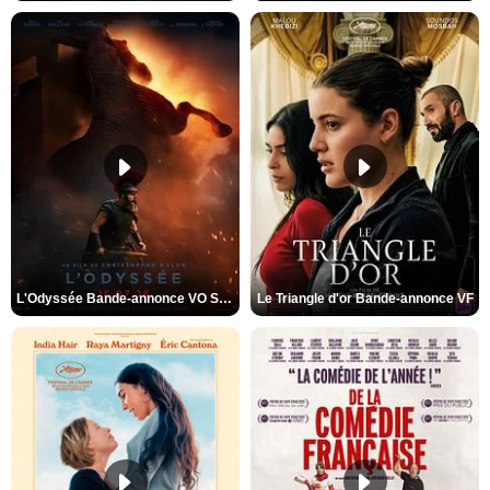
L'Odyssée Bande-annonce VO STFR
Le Triangle d'or Bande-annonce VF