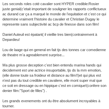
Les seconds roles coté cavalier sont HYPER credible:Rosier
juste genial(c'etait important de souligner les rapports conflictueux
ac durand car ça a marqué le monde de l'equitation et c'est ce qui
determine vraiment l'histoire du cavalier et Christian Dugay le
represente sans subjectivité ac bcp de finesse dans son film!
Daniel Auteuil est épatant( il vieillie tres bien(contrairement à
Depardieu!
Lou de laage qui en general en fait tjs des tonnes car comedienne
de theatre m'a agreablement surprise...
Ma plus grosse deception c'est bien entendu marina hands qui
decidement est une actrice insuportable, tjs ds la mm emotion,
(elle donne toute sa froideur et distance au film!!)et qui plus est
n'est pas du tout credible en cavaliere, elle mont super mal que
ce soit en dressage ou en hippique c'est en comique!(confere son
denier film:"Sport de filles") .
Les grands evenements ont du être absolument incroyables à
tourner.