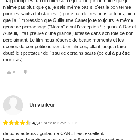
"Jappeloup" est un bon film sur l'équitation (un domaine que je
n'aime pas plus que ça, je sais même pas si c'est le bon terme
pour les sauts d'obstacles...) porté par de très bons acteurs, bien
que j'ai l'impression que Guillaume Canet joue toujours le même
genre de personnage ("Narco" étant l'exception !) ; quant à Daniel
Auteuil, il fait preuve d'une grande justesse dans son rôle de bon
père aimant. Le film nous réserve de beaux moments et les
scènes de compétitions sont bien filmées, allant jusqu’à faire
douté le spectateur de l'issu de certains sauts (ce qui à pu être
mon cas).
0
1
Un visiteur
4,5
Publiée le 3 avril 2013
de bons acteurs : guillaume CANET est excellent.
beaucoup d'émotions dans ce film même quand on est pas