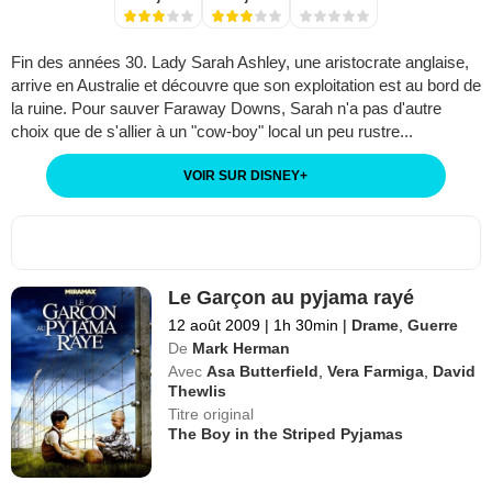
Fin des années 30. Lady Sarah Ashley, une aristocrate anglaise,
arrive en Australie et découvre que son exploitation est au bord de
la ruine. Pour sauver Faraway Downs, Sarah n'a pas d'autre
choix que de s'allier à un "cow-boy" local un peu rustre...
VOIR SUR DISNEY
+
Le Garçon au pyjama rayé
12 août 2009
|
1h 30min
|
Drame
,
Guerre
De
Mark Herman
Avec
Asa Butterfield
,
Vera Farmiga
,
David
Thewlis
Titre original
The Boy in the Striped Pyjamas