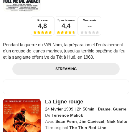
Presse
Spectateurs
Mes amis
4,8
4,4
--
Pendant la guerre du Viêt Nam, la préparation et l'entrainement
d'un groupe de jeunes marines, jusqu'au terrible baptême du feu
et la sanglante offensive du Tết à Huế, en 1968.
STREAMING
La Ligne rouge
24 février 1999
|
2h 50min
|
Drame
,
Guerre
De
Terrence Malick
Avec
Sean Penn
,
Jim Caviezel
,
Nick Nolte
Titre original
The Thin Red Line