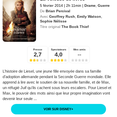
5 février 2014
|
2h 11min
|
Drame
,
Guerre
De
Brian Percival
Avec
Geoffrey Rush
,
Emily Watson
,
Sophie Nélisse
Titre original
The Book Thief
Presse
Spectateurs
Mes amis
2,7
4,0
--
L’histoire de Liesel, une jeune fille envoyée dans sa famille
d’adoption allemande pendant la Seconde Guerre mondiale. Elle
apprend à lire avec le soutien de sa nouvelle famille, et de Max,
un réfugié Juif qu’ils cachent sous leurs escaliers. Pour Liesel et
Max, le pouvoir des mots ainsi que leur propre imagination vont
devenir leur seule ...
VOIR SUR DISNEY
+