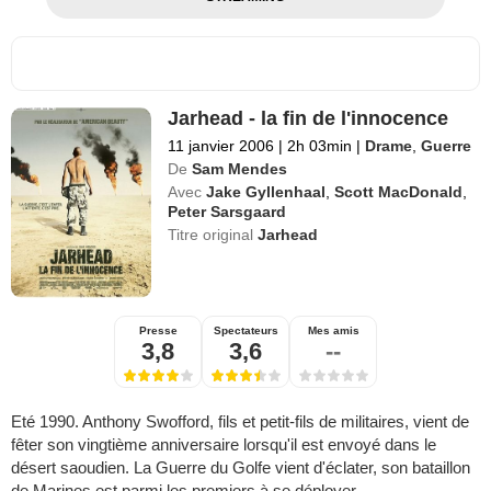
Jarhead - la fin de l'innocence
11 janvier 2006
|
2h 03min
|
Drame
,
Guerre
De
Sam Mendes
Avec
Jake Gyllenhaal
,
Scott MacDonald
,
Peter Sarsgaard
Titre original
Jarhead
Presse
Spectateurs
Mes amis
3,8
3,6
--
Eté 1990. Anthony Swofford, fils et petit-fils de militaires, vient de
fêter son vingtième anniversaire lorsqu'il est envoyé dans le
désert saoudien. La Guerre du Golfe vient d'éclater, son bataillon
de Marines est parmi les premiers à se déployer...