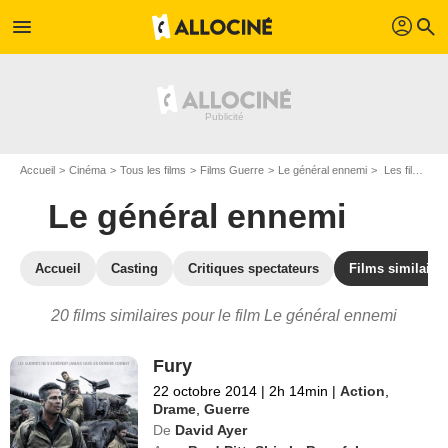
profil
menu
search
Accueil
Cinéma
Tous les films
Films Guerre
Le général ennemi
Les films similaires à "Le général ennemi"
Le général ennemi
Accueil
Casting
Critiques spectateurs
Films similaire
20 films similaires pour le film Le général ennemi
Fury
22 octobre 2014
|
2h 14min
|
Action
,
Drame
,
Guerre
De
David Ayer