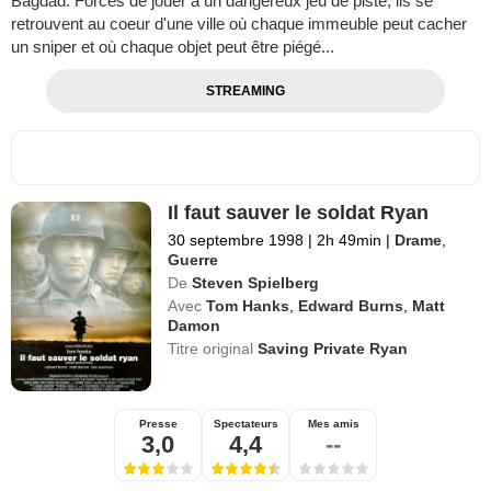
Bagdad. Forcés de jouer à un dangereux jeu de piste, ils se
retrouvent au coeur d'une ville où chaque immeuble peut cacher
un sniper et où chaque objet peut être piégé...
STREAMING
Il faut sauver le soldat Ryan
30 septembre 1998
|
2h 49min
|
Drame
,
Guerre
De
Steven Spielberg
Avec
Tom Hanks
,
Edward Burns
,
Matt
Damon
Titre original
Saving Private Ryan
Presse
Spectateurs
Mes amis
3,0
4,4
--