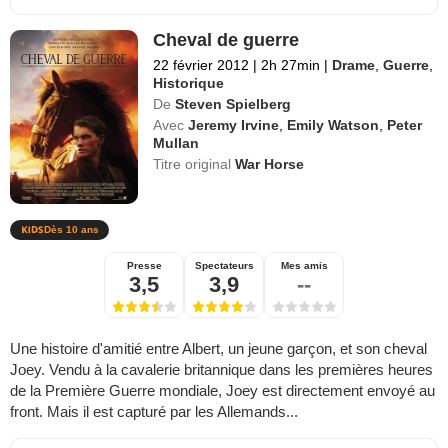
Cheval de guerre
22 février 2012
|
2h 27min
|
Drame
,
Guerre
,
Historique
De
Steven Spielberg
Avec
Jeremy Irvine
,
Emily Watson
,
Peter
Mullan
Titre original
War Horse
Dès 10 ans
Presse
Spectateurs
Mes amis
3,5
3,9
--
Une histoire d'amitié entre Albert, un jeune garçon, et son cheval
Joey. Vendu à la cavalerie britannique dans les premières heures
de la Première Guerre mondiale, Joey est directement envoyé au
front. Mais il est capturé par les Allemands...