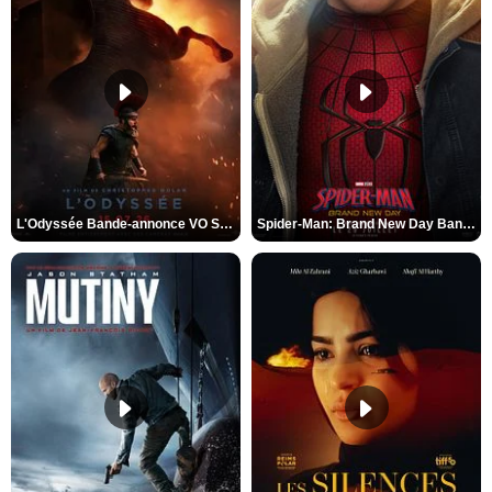
L'Odyssée Bande-annonce VO STFR
Spider-Man: Brand New Day Bande-annonce VO STFR