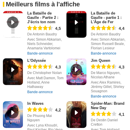
Meilleurs films à l'affiche
La Bataille de
La Bataille de
Gaulle - Partie 2 :
Gaulle - partie 1 :
J’écris ton nom
L'Âge de Fer
4,5
4,4
De Antonin Baudry
De Antonin Baudry
Avec Simon Abkarian,
Avec Simon Abkarian,
Niels Schneider,
Simon Russell Beale,
Anamaria Vartolomei
Florian Lesieur
Bande-annonce
Bande-annonce
L'Odyssée
Jim Queen
4,3
4,3
De Christopher Nolan
De Marco Nguyen,
Nicolas Athane
Avec Matt Damon, Tom
Holland, Anne
Avec Alex Ramires,
Hathaway
Jérémy Gillet, Shirley
Souagnon
Bande-annonce
Bande-annonce
In Waves
Spider-Man: Brand
New Day
4,2
4,1
De Phuong Mai
Nguyen
De Destin Daniel
Cretton
Avec Lyna Khoudri,
Paul Kircher, Rio Vega
Avec Tom Holland,