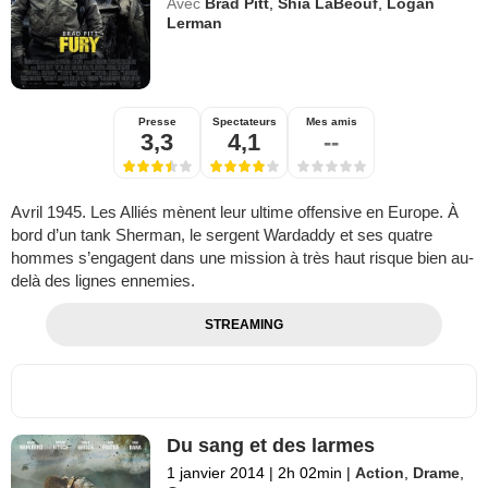
Avec
Brad Pitt
,
Shia LaBeouf
,
Logan
Lerman
Presse
Spectateurs
Mes amis
3,3
4,1
--
Avril 1945. Les Alliés mènent leur ultime offensive en Europe. À
bord d’un tank Sherman, le sergent Wardaddy et ses quatre
hommes s’engagent dans une mission à très haut risque bien au-
delà des lignes ennemies.
STREAMING
Du sang et des larmes
1 janvier 2014
|
2h 02min
|
Action
,
Drame
,