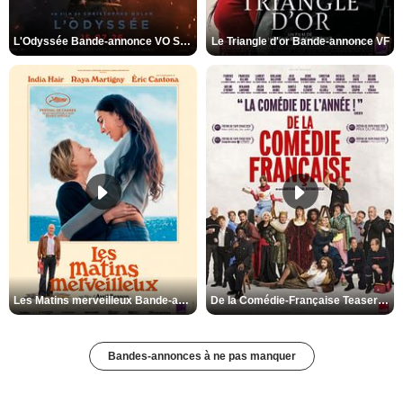
L'Odyssée Bande-annonce VO STFR
Le Triangle d'or Bande-annonce VF
Les Matins merveilleux Bande-annonce VF
De la Comédie-Française Teaser VF
Bandes-annonces à ne pas manquer