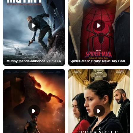
Mutiny Bande-annonce VO STFR
Spider-Man: Brand New Day Bande-annonce VO STFR