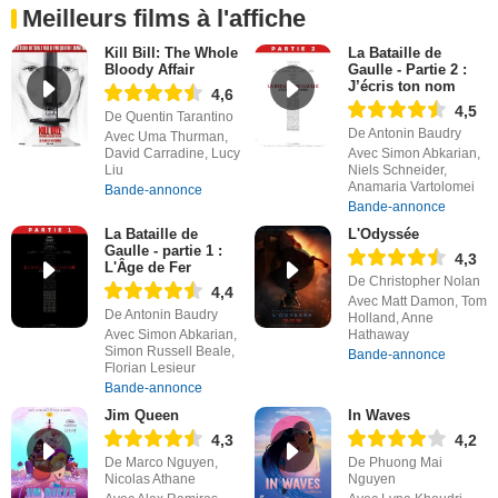
Meilleurs films à l'affiche
Kill Bill: The Whole
La Bataille de
Bloody Affair
Gaulle - Partie 2 :
J’écris ton nom
4,6
4,5
De Quentin Tarantino
De Antonin Baudry
Avec Uma Thurman,
David Carradine, Lucy
Avec Simon Abkarian,
Liu
Niels Schneider,
Anamaria Vartolomei
Bande-annonce
Bande-annonce
La Bataille de
L'Odyssée
Gaulle - partie 1 :
4,3
L'Âge de Fer
De Christopher Nolan
4,4
Avec Matt Damon, Tom
De Antonin Baudry
Holland, Anne
Avec Simon Abkarian,
Hathaway
Simon Russell Beale,
Bande-annonce
Florian Lesieur
Bande-annonce
Jim Queen
In Waves
4,3
4,2
De Marco Nguyen,
De Phuong Mai
Nicolas Athane
Nguyen