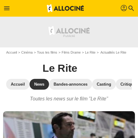
profil
menu
search
Accueil
Cinéma
Tous les films
Films Drame
Le Rite
Actualités Le Rite
Le Rite
Accueil
News
Bandes-annonces
Casting
Critiques
Toutes les news sur le film "Le Rite"