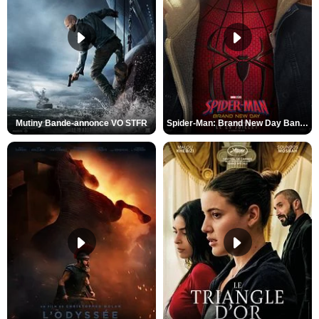
Mutiny Bande-annonce VO STFR
Spider-Man: Brand New Day Bande-annonce VO STFR