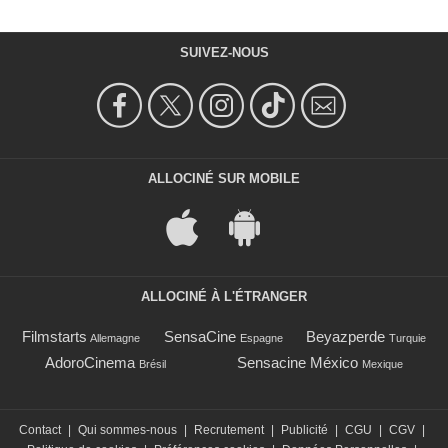
SUIVEZ-NOUS
ALLOCINÉ SUR MOBILE
ALLOCINÉ À L'ÉTRANGER
Filmstarts
SensaCine
Beyazperde
Allemagne
Espagne
Turquie
AdoroCinema
Sensacine México
Brésil
Mexique
Contact
|
Qui sommes-nous
|
Recrutement
|
Publicité
|
CGU
|
CGV
|