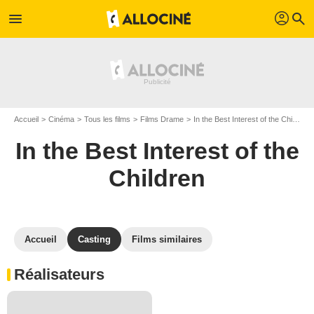
profil
menu
search
Accueil
Cinéma
Tous les films
Films Drame
In the Best Interest of the Children
In the Best Interest of the
Children
Accueil
Casting
Films similaires
Réalisateurs