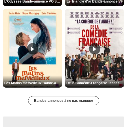
L'Odyssée Bande-annonce VO STFR
Le Triangle d'or Bande-annonce VF
Les Matins merveilleux Bande-annonce VF
De la Comédie-Française Teaser VF
Bandes-annonces à ne pas manquer