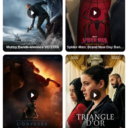
Mutiny Bande-annonce VO STFR
Spider-Man: Brand New Day Bande-annonce VO STFR