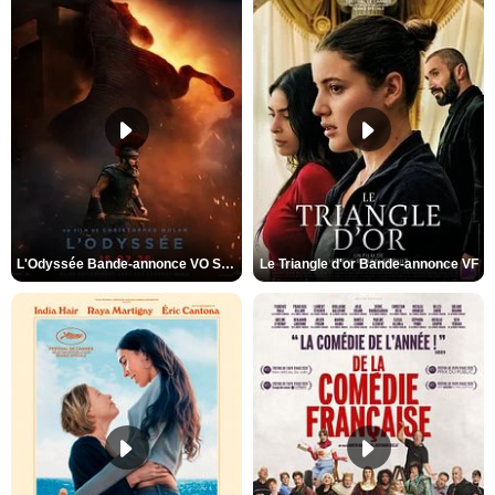
L'Odyssée Bande-annonce VO STFR
Le Triangle d'or Bande-annonce VF