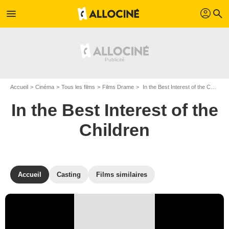
profil
menu
search
Accueil
Cinéma
Tous les films
Films Drame
In the Best Interest of the Children de Michael Ray Rhodes
In the Best Interest of the
Children
Accueil
Casting
Films similaires