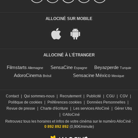
ALLOCINÉ SUR MOBILE
ALLOCINÉ À L'ÉTRANGER
Filmstarts
SensaCine
Beyazperde
Allemagne
Espagne
Turquie
AdoroCinema
Sensacine México
Brésil
Mexique
Contact
|
Qui sommes-nous
|
Recrutement
|
Publicité
|
CGU
|
CGV
|
Politique de cookies
|
Préférences cookies
|
Données Personnelles
|
Revue de presse
|
Charte d'écriture
|
Les services AlloCiné
|
Gérer Utiq
|
©AlloCiné
Retrouvez tous les horaires et infos de votre cinéma sur le numéro AlloCiné :
0 892 892 892
(0,90€/minute)