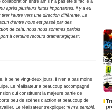
e collaboration entre amis n'a pas été si facile à
nu après plusieurs luttes importantes, il y a eu
rer l’autre vers une direction différente. Le
hacun d’entre nous est passé par des
nction de cela, nous nous sommes parfois
port à certains recours dramaturgiques",
e, à peine vingt-deux jours, il n'en a pas moins
'équipe. Le réalisateur a beaucoup accompagné
nsion qui constituent la majeure partie de
comporte peu de scènes d'action et beaucoup de
Tr
pr
availler. Le réalisateur s'explique:
"Il m’a semblé,