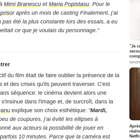
 à
Mimi Branescu
et
Maria Popistasu
. Pour le
prisor
après un mois de casting Finalement, j’ai
a pas été la plus constante lors des essais, a eu
ettait ce que je voulais du personnage."
"Je c
secou
compo
vendr
trer
tif du film était de faire oublier la présence de la
et des crises qu'ils peuvent traverser. C'est
 plans séquence: le cinéma devient alors une
s'insinue dans l'image et, de surcroît, dans la
eanu
explique son choix esthétique:
"
Mardi,
peu de coupures, j’ai évité les ellipses à
Après
donné aux acteurs la possibilité de jouer en
réali
 parfois 10 minutes. Parce que la caméra est
Netfl