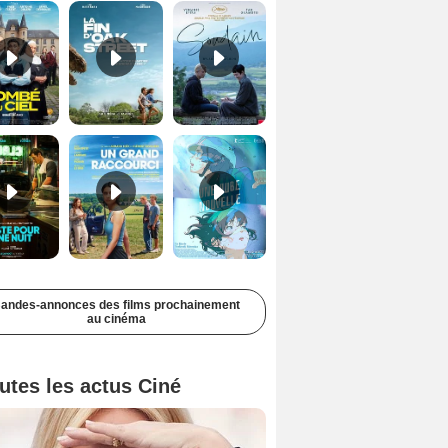
Juste pour une nuit Bande-annonce VO STFR
Un grand raccourci Bande-annonce VF
Une aube nouvelle Bande-annonce VO STFR
andes-annonces des films prochainement
au cinéma
utes les actus Ciné