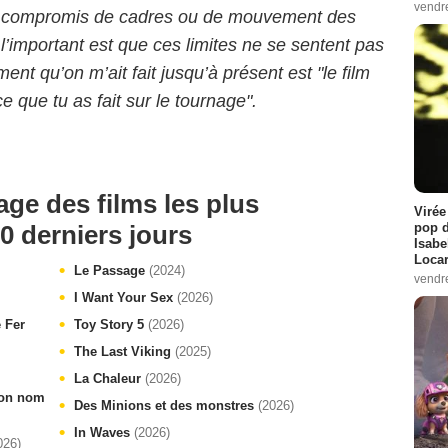
vendr
des compromis de cadres ou de mouvement des
’important est que ces limites ne se sentent pas
ent qu’on m’ait fait jusqu’à présent est "le film
e que tu as fait sur le tournage".
age des films les plus
Virée
0 derniers jours
pop d
Isabe
Loca
Le Passage
(2024)
vendr
I Want Your Sex
(2026)
e Fer
Toy Story 5
(2026)
The Last Viking
(2025)
La Chaleur
(2026)
 ton nom
Des Minions et des monstres
(2026)
In Waves
(2026)
026)