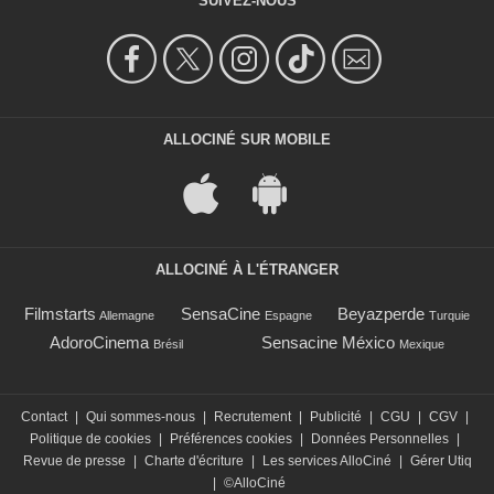
SUIVEZ-NOUS
ALLOCINÉ SUR MOBILE
ALLOCINÉ À L'ÉTRANGER
Filmstarts
SensaCine
Beyazperde
Allemagne
Espagne
Turquie
AdoroCinema
Sensacine México
Brésil
Mexique
Contact
|
Qui sommes-nous
|
Recrutement
|
Publicité
|
CGU
|
CGV
|
Politique de cookies
|
Préférences cookies
|
Données Personnelles
|
Revue de presse
|
Charte d'écriture
|
Les services AlloCiné
|
Gérer Utiq
|
©AlloCiné