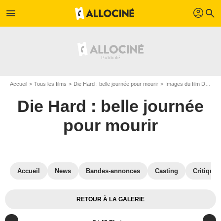
profil
menu
search
Accueil
Tous les films
Die Hard : belle journée pour mourir
Images du film Die Hard : belle journée pour mourir
Die Hard : belle journée
pour mourir
Accueil
News
Bandes-annonces
Casting
Critiques
RETOUR À LA GALERIE