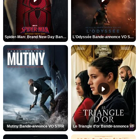
Spider-Man: Brand New Day Bande-annonce VO STFR
L'Odyssée Bande-annonce VO STFR
Mutiny Bande-annonce VO STFR
Le Triangle d'or Bande-annonce VF