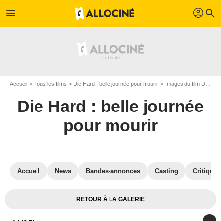
profil
menu
search
Accueil
Tous les films
Die Hard : belle journée pour mourir
Images du film Die Hard : belle journée pour mourir
Die Hard : belle journée
pour mourir
Accueil
News
Bandes-annonces
Casting
Critiques
RETOUR À LA GALERIE