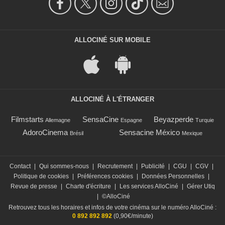
ALLOCINÉ SUR MOBILE
ALLOCINÉ À L'ÉTRANGER
Filmstarts
SensaCine
Beyazperde
Allemagne
Espagne
Turquie
AdoroCinema
Sensacine México
Brésil
Mexique
Contact
|
Qui sommes-nous
|
Recrutement
|
Publicité
|
CGU
|
CGV
|
Politique de cookies
|
Préférences cookies
|
Données Personnelles
|
Revue de presse
|
Charte d'écriture
|
Les services AlloCiné
|
Gérer Utiq
|
©AlloCiné
Retrouvez tous les horaires et infos de votre cinéma sur le numéro AlloCiné :
0 892 892 892
(0,90€/minute)