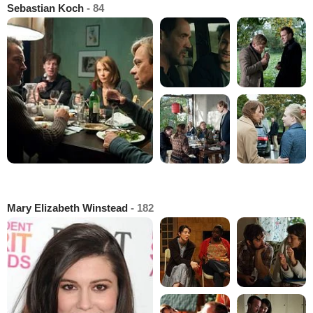
Sebastian Koch
- 84
Mary Elizabeth Winstead
- 182