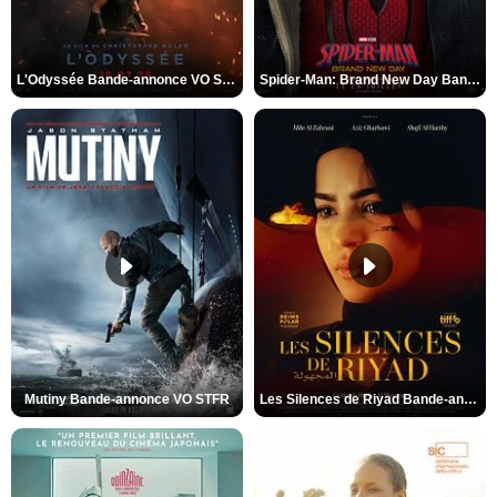
L'Odyssée Bande-annonce VO STFR
Spider-Man: Brand New Day Bande-annonce VO STFR
Mutiny Bande-annonce VO STFR
Les Silences de Riyad Bande-annonce VO STFR