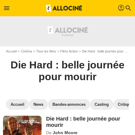
profil
menu
search
Accueil
Cinéma
Tous les films
Films Action
Die Hard : belle journée pour mourir
Die Hard : belle journée
pour mourir
Accueil
News
Bandes-annonces
Casting
Critiques
Die Hard : belle journée pour
mourir
De
John Moore