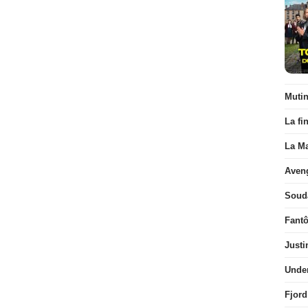
Muti
La fi
La Ma
Aven
Soud
Fant
Justi
Unde
Fjord