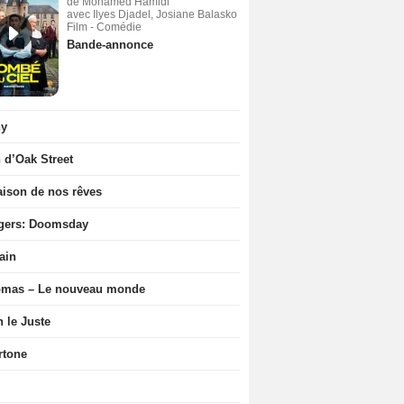
de Mohamed Hamidi
avec Ilyes Djadel, Josiane Balasko
Film - Comédie
Bande-annonce
ny
n d’Oak Street
ison de nos rêves
gers: Doomsday
ain
ômas – Le nouveau monde
n le Juste
rtone