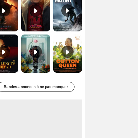
Les Silences de Riyad Bande-annonce VO STFR
Des Fleurs pour Tokyo Bande-annonce VO STFR
Cotton Queen Bande-annonce VO STFR
Bandes-annonces à ne pas manquer