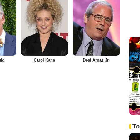
uld
Carol Kane
Desi Arnaz Jr.
To