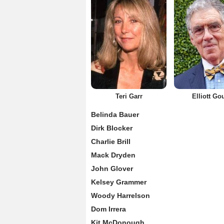
Teri Garr
Elliott Go
Belinda Bauer
Dirk Blocker
Charlie Brill
Mack Dryden
John Glover
Kelsey Grammer
Woody Harrelson
Dom Irrera
Kit McDonough