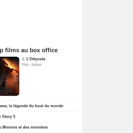
p films au box office
1.
L'Odyssée
Film - Action
iana, la légende du bout du monde
y Story 5
s Minions et des monstres