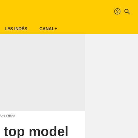
profil
search
LES INDÉS
CANAL+
 Box Office
n top model