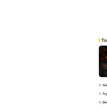
To
2.
Va
3.
To
4.
De