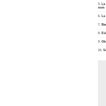
5.
La 
nom
6.
La 
7.
Ba
8.
Ev
9.
Ob
10.
S