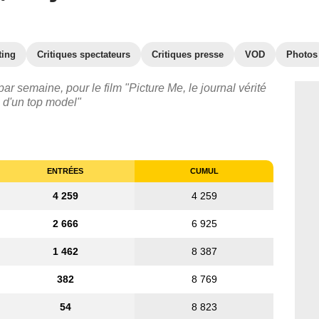
ting
Critiques spectateurs
Critiques presse
VOD
Photos
ar semaine, pour le film "Picture Me, le journal vérité
d'un top model"
ENTRÉES
CUMUL
4 259
4 259
2 666
6 925
1 462
8 387
382
8 769
54
8 823