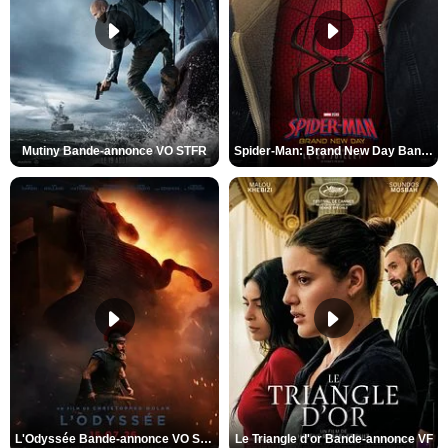
Mutiny Bande-annonce VO STFR
Spider-Man: Brand New Day Bande-annonce VO STFR
L'Odyssée Bande-annonce VO STFR
Le Triangle d'or Bande-annonce VF