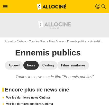
profil
menu
search
Accueil
Cinéma
Tous les films
Films Drame
Ennemis publics
Actualités Ennemis publics
Ennemis publics
Accueil
News
Casting
Films similaires
Toutes les news sur le film "Ennemis publics"
Encore plus de news ciné
Voir les dernières news Cinéma
Voir les derniers dossiers Cinéma