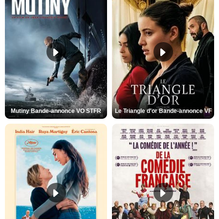
Mutiny Bande-annonce VO STFR
Le Triangle d'or Bande-annonce VF