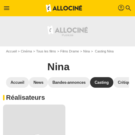
profil
menu
search
Accueil
Cinéma
Tous les films
Films Drame
Nina
Casting Nina
Nina
Accueil
News
Bandes-annonces
Casting
Critiques
Réalisateurs