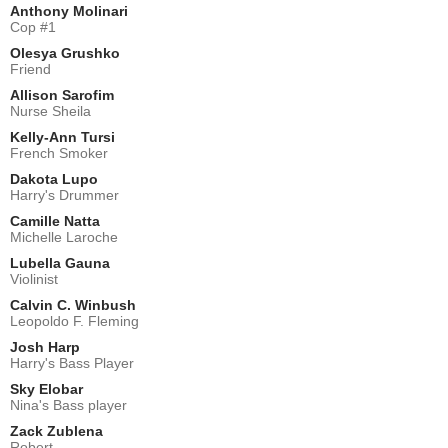
Anthony Molinari
Cop #1
Olesya Grushko
Friend
Allison Sarofim
Nurse Sheila
Kelly-Ann Tursi
French Smoker
Dakota Lupo
Harry's Drummer
Camille Natta
Michelle Laroche
Lubella Gauna
Violinist
Calvin C. Winbush
Leopoldo F. Fleming
Josh Harp
Harry's Bass Player
Sky Elobar
Nina's Bass player
Zack Zublena
Robert