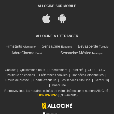
ALLOCINÉ SUR MOBILE
ALLOCINÉ À L'ÉTRANGER
Filmstarts
SensaCine
Beyazperde
Allemagne
Espagne
Turquie
AdoroCinema
Sensacine México
Brésil
Mexique
Contact
|
Qui sommes-nous
|
Recrutement
|
Publicité
|
CGU
|
CGV
|
Politique de cookies
|
Préférences cookies
|
Données Personnelles
|
Revue de presse
|
Charte d'écriture
|
Les services AlloCiné
|
Gérer Utiq
|
©AlloCiné
Retrouvez tous les horaires et infos de votre cinéma sur le numéro AlloCiné :
0 892 892 892
(0,90€/minute)