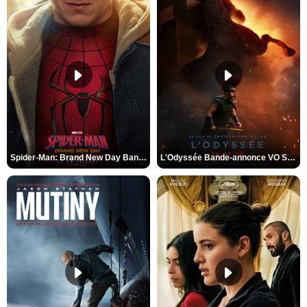
Spider-Man: Brand New Day Bande-annonce VO STFR
L'Odyssée Bande-annonce VO STFR