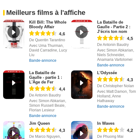
Meilleurs films à l'affiche
Kill Bill: The Whole
La Bataille de
Bloody Affair
Gaulle - Partie 2 :
J’écris ton nom
4,6
4,5
De Quentin Tarantino
De Antonin Baudry
Avec Uma Thurman,
David Carradine, Lucy
Avec Simon Abkarian,
Liu
Niels Schneider,
Anamaria Vartolomei
Bande-annonce
Bande-annonce
La Bataille de
L'Odyssée
Gaulle - partie 1 :
4,3
L'Âge de Fer
De Christopher Nolan
4,4
Avec Matt Damon, Tom
De Antonin Baudry
Holland, Anne
Avec Simon Abkarian,
Hathaway
Simon Russell Beale,
Bande-annonce
Florian Lesieur
Bande-annonce
Jim Queen
In Waves
4,3
4,2
De Marco Nguyen,
De Phuong Mai