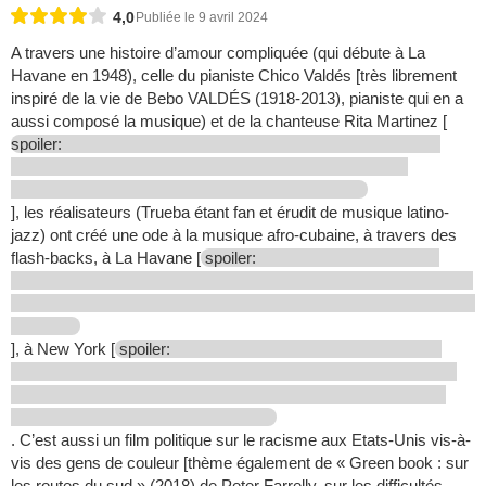
4,0
Publiée le 9 avril 2024
A travers une histoire d’amour compliquée (qui débute à La
Havane en 1948), celle du pianiste Chico Valdés [très librement
inspiré de la vie de Bebo VALDÉS (1918-2013), pianiste qui en a
aussi composé la musique) et de la chanteuse Rita Martinez [
spoiler:
], les réalisateurs (Trueba étant fan et érudit de musique latino-
jazz) ont créé une ode à la musique afro-cubaine, à travers des
flash-backs, à La Havane [
spoiler:
], à New York [
spoiler:
. C’est aussi un film politique sur le racisme aux Etats-Unis vis-à-
vis des gens de couleur [thème également de « Green book : sur
les routes du sud » (2018) de Peter Farrelly, sur les difficultés