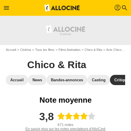
profil
menu
search
Accueil
Cinéma
Tous les films
Films Animation
Chico & Rita
Avis Chico & Rita
Chico & Rita
Accueil
News
Bandes-annonces
Casting
Critiques
Note moyenne
3,8
671 notes
En savoir plus sur les notes spectateurs d'AlloCiné