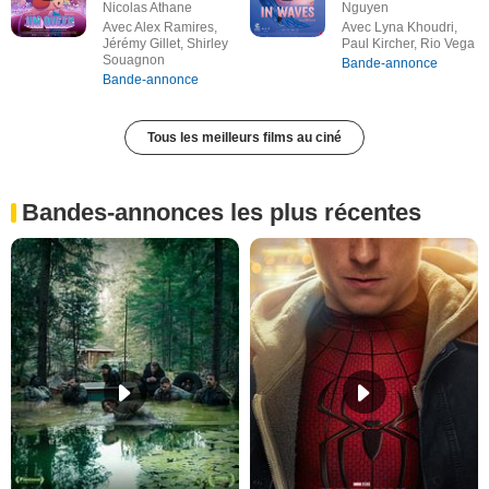
Nicolas Athane
Nguyen
Avec Alex Ramires,
Avec Lyna Khoudri,
Jérémy Gillet, Shirley
Paul Kircher, Rio Vega
Souagnon
Bande-annonce
Bande-annonce
Tous les meilleurs films au ciné
Bandes-annonces les plus récentes