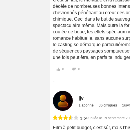
décèle de nombreuses bonnes intensi
chevronnés pénétrant au cœur des ora
chimique. Ceci dans le but de sauvega
spectaculaire même. Mais outre la for
coulée de boue, les effets spéciaux ne
romance habituelle, sans aucune surp
le casting se démarque particulièreme
de séquences paysages somptueuses, e
une fois peut être, en parfaite indulg
0
0
jjv
1 abonné
36 critiques
Suivr
3,5
Publiée le 19 septembre 2
Film à petit budget, c'est sûr, mais l'h