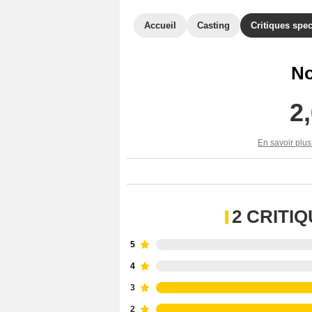
Accueil
Casting
Critiques spec
No
2
En savoir plus
2 CRITI
5
4
3
2