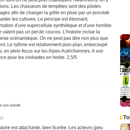
ons. Les chasseurs de tempêtes sont des pilotes
ges afin de changer la grêle en pluie par un procédé
rder les cultures. Le principe est étonnant,
mation d'une supercellule synthétique et d'une horrible
 valent pas un pet de coucou. L'histoire inclue la
rise scénaristique. On ne peut pas dire non plus que
nt. Le rythme est relativement plan-plan, entrecoupé
n plein focus sur les Alpes Autrichiennes. A voir
ence pour les cinéastes en herbe. 2,5/5
e son activité
To
022
istoire est attachante, bien ficelée. Les acteurs (peu