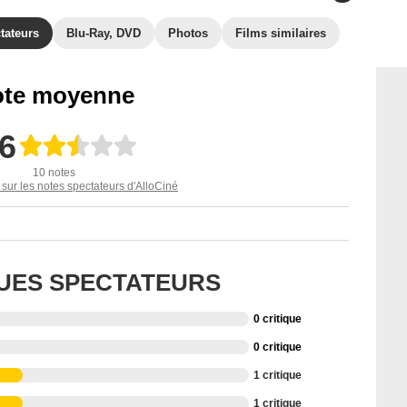
tateurs
Blu-Ray, DVD
Photos
Films similaires
te moyenne
,6
10 notes
 sur les notes spectateurs d'AlloCiné
QUES SPECTATEURS
0 critique
0 critique
1 critique
1 critique