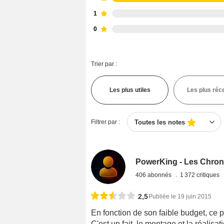
1
0
Trier par :
Les plus utiles
Les plus réc
Filtrer par :
Toutes les notes
PowerKing - Les Chron
406 abonnés
1 372 critiques
2,5
Publiée le 19 juin 2015
En fonction de son faible budget, ce pe
C'est un fait, le montage et la réalis