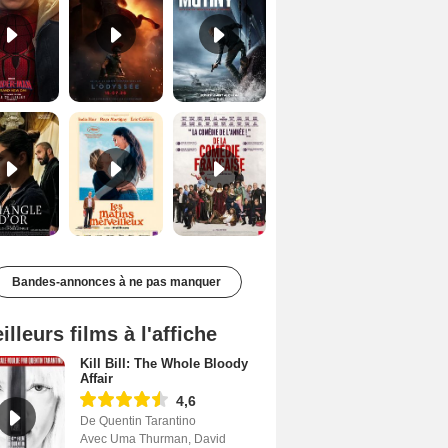
Le Triangle d'or Bande-annonce VF
Les Matins merveilleux Bande-annonce VF
De la Comédie-Française Teaser VF
Bandes-annonces à ne pas manquer
illeurs films à l'affiche
Kill Bill: The Whole Bloody
Affair
4,6
De Quentin Tarantino
Avec Uma Thurman, David