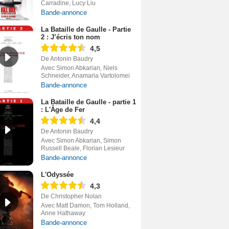
Carradine, Lucy Liu
Bande-annonce
La Bataille de Gaulle - Partie
2 : J’écris ton nom
4,5
De Antonin Baudry
Avec Simon Abkarian, Niels
Schneider, Anamaria Vartolomei
Bande-annonce
La Bataille de Gaulle - partie 1
: L'Âge de Fer
4,4
De Antonin Baudry
Avec Simon Abkarian, Simon
Russell Beale, Florian Lesieur
Bande-annonce
L'Odyssée
4,3
De Christopher Nolan
Avec Matt Damon, Tom Holland,
Anne Hathaway
Bande-annonce