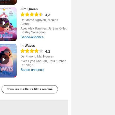
Jim Queen
4,3
De Marco Nguyen, Nicolas
Athane
Avec Alex Ramires, Jérémy Gillet,
Shirley Souagnon
Bande-annonce
In Waves
4,2
De Phuong Mai Nguyen
Avec Lyna Khoudri, Paul Kircher,
Rio Vega
Bande-annonce
Tous les meilleurs films au ciné