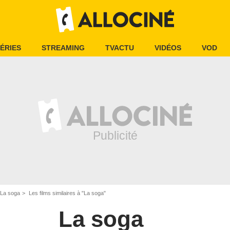
ÉRIES
STREAMING
TVACTU
VIDÉOS
VOD
La soga
Les films similaires à "La soga"
La soga