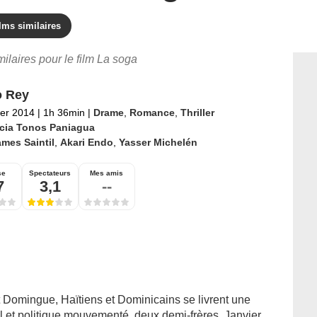
lms similaires
milaires pour le film La soga
o Rey
ier 2014
|
1h 36min
|
Drame
,
Romance
,
Thriller
icia Tonos Paniagua
mes Saintil
,
Akari Endo
,
Yasser Michelén
se
Spectateurs
Mes amis
7
3,1
--
t Domingue, Haïtiens et Dominicains se livrent une
al et politique mouvementé, deux demi-frères, Janvier