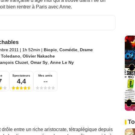
, une française d’âge mûr qui a trouvé dans l’île un
voit bien rentrer à Paris avec Anne.
chables
mbre 2011
|
1h 52min
|
Biopic
,
Comédie
,
Drame
c Toledano
,
Olivier Nakache
ançois Cluzet
,
Omar Sy
,
Anne Le Ny
se
Spectateurs
Mes amis
7
4,4
--
To
drôle entre un riche aristocrate, tétraplégique depuis