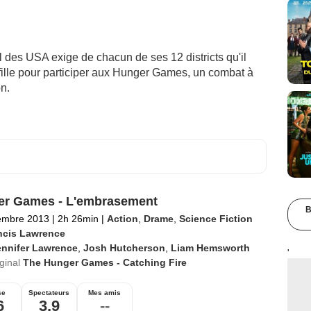
l des USA exige de chacun de ses 12 districts qu'il
fille pour participer aux Hunger Games, un combat à
on.
r Games - L'embrasement
B
embre 2013
|
2h 26min
|
Action
,
Drame
,
Science Fiction
ncis Lawrence
ennifer Lawrence
,
Josh Hutcherson
,
Liam Hemsworth
'
iginal
The Hunger Games - Catching Fire
se
Spectateurs
Mes amis
6
3,9
--