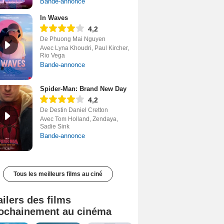
Bande-annonce
In Waves
4,2
De Phuong Mai Nguyen
Avec Lyna Khoudri, Paul Kircher,
Rio Vega
Bande-annonce
Spider-Man: Brand New Day
4,2
De Destin Daniel Cretton
Avec Tom Holland, Zendaya,
Sadie Sink
Bande-annonce
Tous les meilleurs films au ciné
ailers des films
ochainement au cinéma
Tombé du ciel Bande-annonce VF
La fin d’Oak Street Bande-annonce VO STFR
Soudain Bande-annonce VF STFR