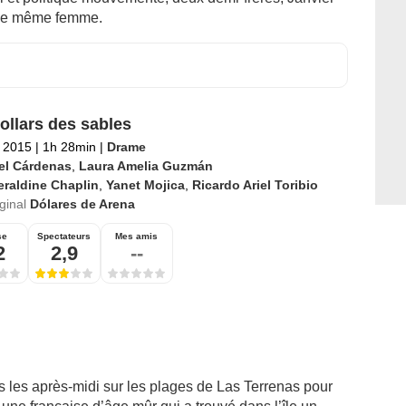
’une même femme.
ollars des sables
 2015
|
1h 28min
|
Drame
ael Cárdenas
,
Laura Amelia Guzmán
raldine Chaplin
,
Yanet Mojica
,
Ricardo Ariel Toribio
iginal
Dólares de Arena
se
Spectateurs
Mes amis
2
2,9
--
s les après-midi sur les plages de Las Terrenas pour