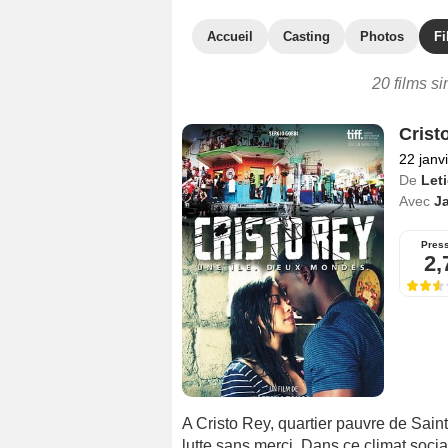
Accueil
Casting
Photos
Fi
20 films si
Crist
22 janv
De
Let
Avec
Ja
Pres
2,
A Cristo Rey, quartier pauvre de Sain
lutte sans merci. Dans ce climat soci