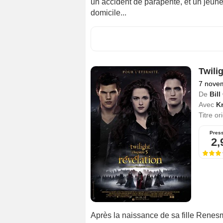
un accident de parapente, et un jeun
domicile...
Twilig
7 nove
De
Bil
Avec
Kr
Titre or
Pres
2,
Après la naissance de sa fille Renes