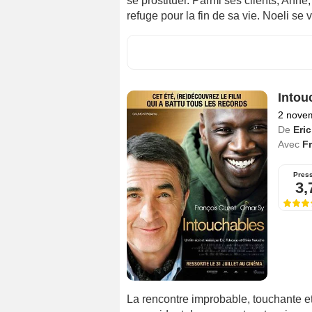
se prostituer. Parmi ses clients, Anne
refuge pour la fin de sa vie. Noeli se 
Intou
2 nove
De
Eri
Avec
Fr
Pres
3,
La rencontre improbable, touchante et 