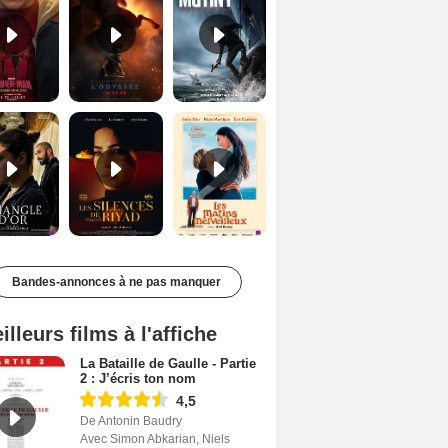
Le Triangle d'or Bande-annonce VF
Les Silences de Riyad Bande-annonce VO STFR
Les Matins merveilleux Bande-annonce VF
Bandes-annonces à ne pas manquer
illeurs films à l'affiche
La Bataille de Gaulle - Partie
2 : J’écris ton nom
4,5
De Antonin Baudry
Avec Simon Abkarian, Niels