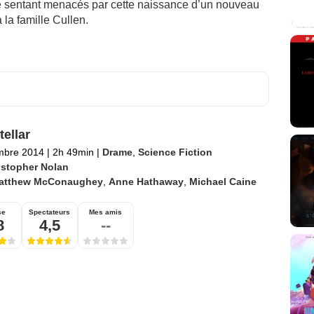
e sentant menacés par cette naissance d’un nouveau
 la famille Cullen.
tellar
mbre 2014
|
2h 49min
|
Drame
,
Science Fiction
istopher Nolan
atthew McConaughey
,
Anne Hathaway
,
Michael Caine
se
Spectateurs
Mes amis
8
4,5
--