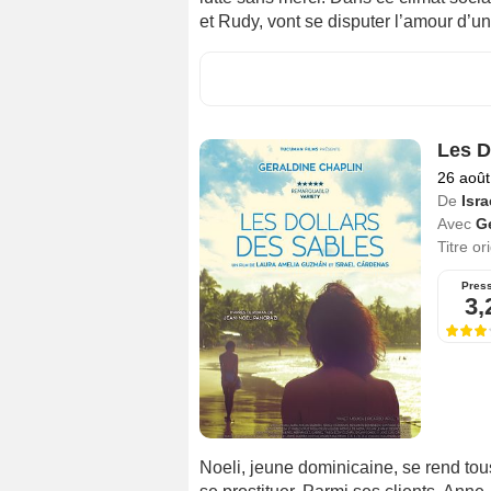
et Rudy, vont se disputer l’amour d
Les D
26 août
De
Isr
Avec
Ge
Titre or
Pres
3,
Noeli, jeune dominicaine, se rend tou