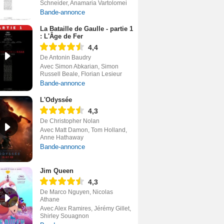
Schneider, Anamaria Vartolomei
Bande-annonce
La Bataille de Gaulle - partie 1
: L'Âge de Fer
4,4
De Antonin Baudry
Avec Simon Abkarian, Simon
Russell Beale, Florian Lesieur
Bande-annonce
L'Odyssée
4,3
De Christopher Nolan
Avec Matt Damon, Tom Holland,
Anne Hathaway
Bande-annonce
Jim Queen
4,3
De Marco Nguyen, Nicolas
Athane
Avec Alex Ramires, Jérémy Gillet,
Shirley Souagnon