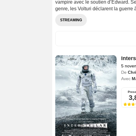
vampire avec le soutien d’Edward. S
genre, les Volturi déclarent la guerre à
STREAMING
Inters
5 nove
De
Chr
Avec
M
Pres
3,