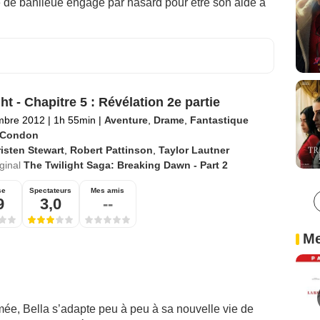
e de banlieue engagé par hasard pour être son aide à
ht - Chapitre 5 : Révélation 2e partie
mbre 2012
|
1h 55min
|
Aventure
,
Drame
,
Fantastique
l Condon
isten Stewart
,
Robert Pattinson
,
Taylor Lautner
iginal
The Twilight Saga: Breaking Dawn - Part 2
se
Spectateurs
Mes amis
9
3,0
--
Me
mée, Bella s’adapte peu à peu à sa nouvelle vie de