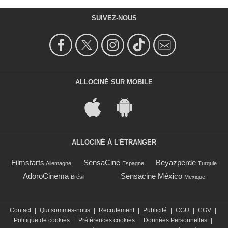
SUIVEZ-NOUS
ALLOCINÉ SUR MOBILE
ALLOCINÉ À L'ÉTRANGER
Filmstarts
SensaCine
Beyazperde
Allemagne
Espagne
Turquie
AdoroCinema
Sensacine México
Brésil
Mexique
Contact
|
Qui sommes-nous
|
Recrutement
|
Publicité
|
CGU
|
CGV
|
Politique de cookies
|
Préférences cookies
|
Données Personnelles
|