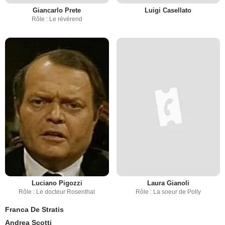
Giancarlo Prete
Luigi Casellato
Rôle : Le révérend
Luciano Pigozzi
Laura Gianoli
Rôle : Le docteur Rosenthal
Rôle : La soeur de Polly
Franca De Stratis
Andrea Scotti