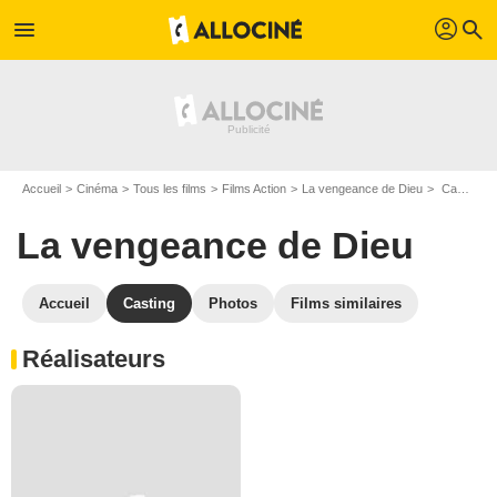
profil
menu
search
Accueil
Cinéma
Tous les films
Films Action
La vengeance de Dieu
Casting La vengeance de Dieu
La vengeance de Dieu
Accueil
Casting
Photos
Films similaires
Réalisateurs