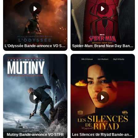
L'Odyssée Bande-annonce VO STFR
Spider-Man: Brand New Day Bande-annonce VO STFR
Mutiny Bande-annonce VO STFR
Les Silences de Riyad Bande-annonce VO STFR