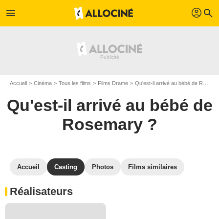
profil
menu
search
Accueil
Cinéma
Tous les films
Films Drame
Qu'est-il arrivé au bébé de Rosemary ?
Qu'est-il arrivé au bébé de
Rosemary ?
Accueil
Casting
Photos
Films similaires
Réalisateurs