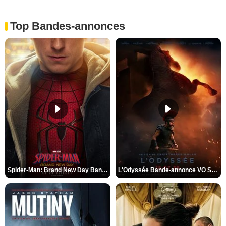
Top Bandes-annonces
Spider-Man: Brand New Day Bande-annonce VO STFR
L'Odyssée Bande-annonce VO STFR