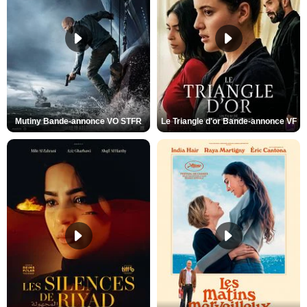
Mutiny Bande-annonce VO STFR
Le Triangle d'or Bande-annonce VF