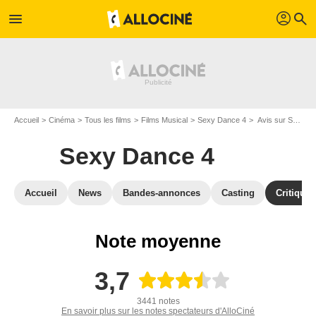
profil
menu
search
Accueil
Cinéma
Tous les films
Films Musical
Sexy Dance 4
Avis sur Sexy Dance 4
Sexy Dance 4
Accueil
News
Bandes-annonces
Casting
Critiques
Note moyenne
3,7
3441 notes
En savoir plus sur les notes spectateurs d'AlloCiné