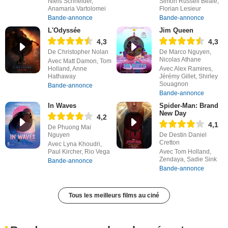
Niels Schneider,
Simon Russell Beale,
Anamaria Vartolomei
Florian Lesieur
Bande-annonce
Bande-annonce
L'Odyssée
Jim Queen
4,3
4,3
De Christopher Nolan
De Marco Nguyen,
Nicolas Athane
Avec Matt Damon, Tom
Holland, Anne
Avec Alex Ramires,
Hathaway
Jérémy Gillet, Shirley
Souagnon
Bande-annonce
Bande-annonce
In Waves
Spider-Man: Brand
New Day
4,2
4,1
De Phuong Mai
Nguyen
De Destin Daniel
Cretton
Avec Lyna Khoudri,
Paul Kircher, Rio Vega
Avec Tom Holland,
Zendaya, Sadie Sink
Bande-annonce
Bande-annonce
Tous les meilleurs films au ciné