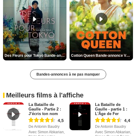
Des Fleurs pour Tokyo Bande-annonce VO STFR
Cotton Queen Bande-annonce VO STFR
Bandes-annonces à ne pas manquer
Meilleurs films à l'affiche
La Bataille de
La Bataille de
Gaulle - Partie 2 :
Gaulle - partie 1 :
J’écris ton nom
L'Âge de Fer
4,5
4,4
De Antonin Baudry
De Antonin Baudry
Avec Simon Abkarian,
Avec Simon Abkarian,