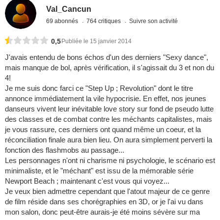
Val_Cancun
69 abonnés
764 critiques
Suivre son activité
0,5
Publiée le 15 janvier 2014
J'avais entendu de bons échos d'un des derniers "Sexy dance",
mais manque de bol, après vérification, il s'agissait du 3 et non du
4!
Je me suis donc farci ce "Step Up ; Revolution" dont le titre
annonce immédiatement la vile hypocrisie. En effet, nos jeunes
danseurs vivent leur inévitable love story sur fond de pseudo lutte
des classes et de combat contre les méchants capitalistes, mais
je vous rassure, ces derniers ont quand même un coeur, et la
réconciliation finale aura bien lieu. On aura simplement perverti la
fonction des flashmobs au passage...
Les personnages n'ont ni charisme ni psychologie, le scénario est
minimaliste, et le "méchant" est issu de la mémorable série
Newport Beach ; maintenant c'est vous qui voyez...
Je veux bien admettre cependant que l'atout majeur de ce genre
de film réside dans ses chorégraphies en 3D, or je l'ai vu dans
mon salon, donc peut-être aurais-je été moins sévère sur ma