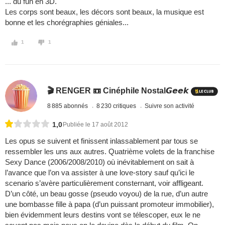
... du fun en 3D.
Les corps sont beaux, les décors sont beaux, la musique est
bonne et les chorégraphies géniales...
1
1
🎬 RENGER 📼 Cinéphile Nostal𝙂𝙚𝙚𝙠
8 885 abonnés
8 230 critiques
Suivre son activité
1,0
Publiée le 17 août 2012
Les opus se suivent et finissent inlassablement par tous se
ressembler les uns aux autres. Quatrième volets de la franchise
Sexy Dance (2006/2008/2010) où inévitablement on sait à
l’avance que l’on va assister à une love-story sauf qu’ici le
scenario s’avère particulièrement consternant, voir affligeant.
D’un côté, un beau gosse (pseudo voyou) de la rue, d’un autre
une bombasse fille à papa (d’un puissant promoteur immobilier),
bien évidemment leurs destins vont se télescoper, eux le ne