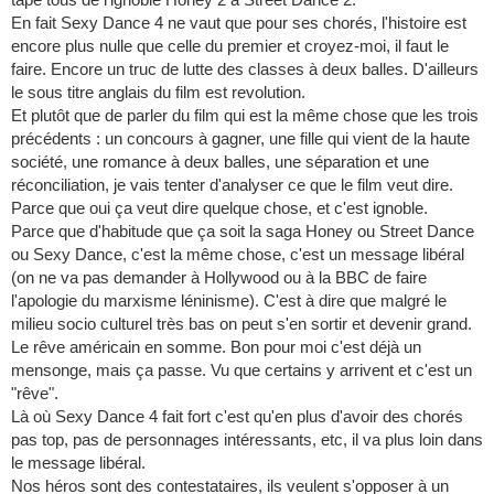
En fait Sexy Dance 4 ne vaut que pour ses chorés, l'histoire est
encore plus nulle que celle du premier et croyez-moi, il faut le
faire. Encore un truc de lutte des classes à deux balles. D'ailleurs
le sous titre anglais du film est revolution.
Et plutôt que de parler du film qui est la même chose que les trois
précédents : un concours à gagner, une fille qui vient de la haute
société, une romance à deux balles, une séparation et une
réconciliation, je vais tenter d'analyser ce que le film veut dire.
Parce que oui ça veut dire quelque chose, et c'est ignoble.
Parce que d'habitude que ça soit la saga Honey ou Street Dance
ou Sexy Dance, c'est la même chose, c'est un message libéral
(on ne va pas demander à Hollywood ou à la BBC de faire
l'apologie du marxisme léninisme). C'est à dire que malgré le
milieu socio culturel très bas on peut s'en sortir et devenir grand.
Le rêve américain en somme. Bon pour moi c'est déjà un
mensonge, mais ça passe. Vu que certains y arrivent et c'est un
"rêve".
Là où Sexy Dance 4 fait fort c'est qu'en plus d'avoir des chorés
pas top, pas de personnages intéressants, etc, il va plus loin dans
le message libéral.
Nos héros sont des contestataires, ils veulent s'opposer à un