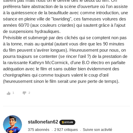
savent pas mais nous on le devine dès le début du film. On
préfèrera faire abstraction de la scène d’ouverture où l’on assiste
à la quintessence de la beaufitude avec comme introduction, une
séance en pleine ville de "lowriding", ces fameuses voitures des
années 60/70 (aux couleurs criardes) qui sautent grâce à l’ajout
de suspensions hydrauliques.
Prévisible et submergé par des clichés qui se comptent non pas
à la tonne, mais au quintal (autant vous dire que les 90 minutes
du film peuvent s’avérer longues). Heureusement pour nous, on
pourra toujours se contenter (se rincer l’œil ?) de la prestation de
la ravissante Kathryn McCormick, d’une B.O électro en parfaite
adéquation avec le film et sans oublier bien évidemment des
chorégraphies qui comme toujours valent le coup d’œil
(heureusement sinon le film serait une pure perte de temps).
1
2
stallonefan62
375 abonnés
2 927 critiques
Suivre son activité