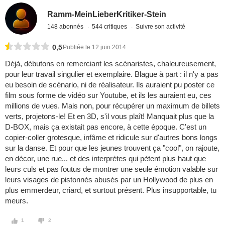
Ramm-MeinLieberKritiker-Stein
148 abonnés
544 critiques
Suivre son activité
0,5
Publiée le 12 juin 2014
Déjà, débutons en remerciant les scénaristes, chaleureusement,
pour leur travail singulier et exemplaire. Blague à part : il n'y a pas
eu besoin de scénario, ni de réalisateur. Ils auraient pu poster ce
film sous forme de vidéo sur Youtube, et ils les auraient eu, ces
millions de vues. Mais non, pour récupérer un maximum de billets
verts, projetons-le! Et en 3D, s'il vous plaît! Manquait plus que la
D-BOX, mais ça existait pas encore, à cette époque. C'est un
copier-coller grotesque, infâme et ridicule sur d'autres bons longs
sur la danse. Et pour que les jeunes trouvent ça "cool", on rajoute,
en décor, une rue... et des interprètes qui pètent plus haut que
leurs culs et pas foutus de montrer une seule émotion valable sur
leurs visages de pistonnés abusés par un Hollywood de plus en
plus emmerdeur, criard, et surtout présent. Plus insupportable, tu
meurs.
1
2