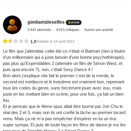
gimliamideselfes
3 441 abonnés
4 015 critiques
Suivre son activité
1,5
Publiée le 24 août 2012
Le film que j'attendais cette été ce n'était ni Batman (rien à foutre
d'un millionnaire qui a juste besoin d'une bonne psychothérapie),
pas plus qu'Expendables 2 (attendre un film de Simon West, et
puis quoi encore ?), non, c'était Sexy Dance 4 !
Bon alors j'explique vite fait le premier c'est de la merde, le
second est médiocre et le troisième est vraiment bon, reprenant
tous les codes du genre, sans forcément jouer avec eux, mais
juste en les mettant bien en scène, pour une fois, ça fait un bien
fou.
Et je pensais que le 4ème opus allait être tourné par Jon Chu le
réal des 2 et 3, mais non ils ont confié la tâche au premier tocard
venu. Mais ça ne m'a pas empêcher d'espérer en lui un truc
super sympa. Et puis de toute façon les films de danse je me les
tape tous de l'ignoble Honey 2 à Street Dance 2.