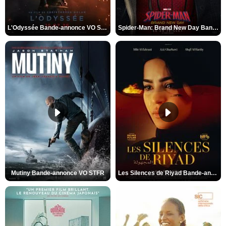
L'Odyssée Bande-annonce VO STFR
Spider-Man: Brand New Day Bande-annonce VO STFR
Mutiny Bande-annonce VO STFR
Les Silences de Riyad Bande-annonce VO STFR