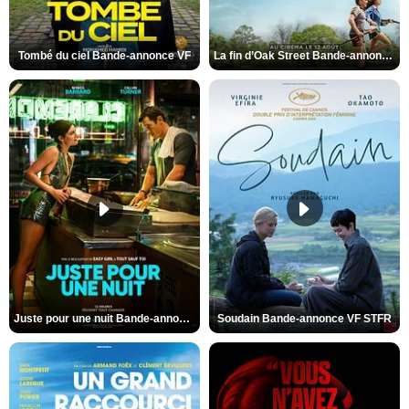
Tombé du ciel Bande-annonce VF
La fin d’Oak Street Bande-annonce VO STFR
Juste pour une nuit Bande-annonce VO STFR
Soudain Bande-annonce VF STFR