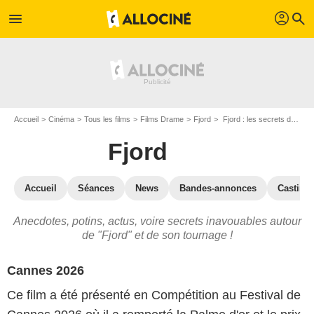
profil
menu
search
Accueil
Cinéma
Tous les films
Films Drame
Fjord
Fjord : les secrets du tournage
Fjord
Accueil
Séances
News
Bandes-annonces
Casting
Anecdotes, potins, actus, voire secrets inavouables autour
de "Fjord" et de son tournage !
Cannes 2026
Ce film a été présenté en Compétition au Festival de