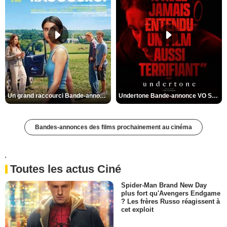
Un grand raccourci Bande-annonce VF
Undertone Bande-annonce VO STFR
Bandes-annonces des films prochainement au cinéma
'
Toutes les actus Ciné
Spider-Man Brand New Day
plus fort qu'Avengers Endgame
? Les frères Russo réagissent à
cet exploit