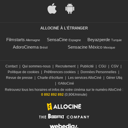
ALLOCINÉ À L'ÉTRANGER
Filmstarts
SensaCine
Beyazperde
Allemagne
Espagne
Turquie
AdoroCinema
Sensacine México
Brésil
Mexique
Contact
|
Qui sommes-nous
|
Recrutement
|
Publicité
|
CGU
|
CGV
|
Politique de cookies
|
Préférences cookies
|
Données Personnelles
|
Revue de presse
|
Charte d'écriture
|
Les services AlloCiné
|
Gérer Utiq
|
©AlloCiné
Retrouvez tous les horaires et infos de votre cinéma sur le numéro AlloCiné :
0 892 892 892
(0,90€/minute)