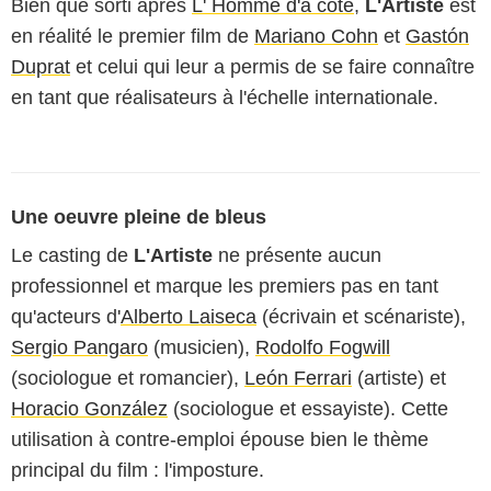
Bien que sorti après
L' Homme d'à côté
,
L'Artiste
est
en réalité le premier film de
Mariano Cohn
et
Gastón
Duprat
et celui qui leur a permis de se faire connaître
en tant que réalisateurs à l'échelle internationale.
Une oeuvre pleine de bleus
Le casting de
L'Artiste
ne présente aucun
professionnel et marque les premiers pas en tant
qu'acteurs d'
Alberto Laiseca
(écrivain et scénariste),
Sergio Pangaro
(musicien),
Rodolfo Fogwill
(sociologue et romancier),
León Ferrari
(artiste) et
Horacio González
(sociologue et essayiste). Cette
utilisation à contre-emploi épouse bien le thème
principal du film : l'imposture.