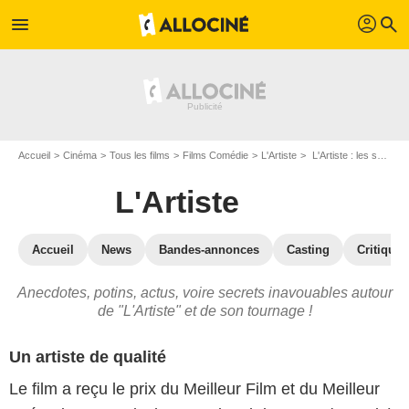
profil
menu
search
Accueil
Cinéma
Tous les films
Films Comédie
L'Artiste
L'Artiste : les secrets du tournage
L'Artiste
Accueil
News
Bandes-annonces
Casting
Critiques
Anecdotes, potins, actus, voire secrets inavouables autour
de "L'Artiste" et de son tournage !
Un artiste de qualité
Le film a reçu le prix du Meilleur Film et du Meilleur