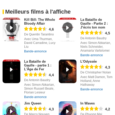
Meilleurs films à l'affiche
Kill Bill: The Whole
La Bataille de
Bloody Affair
Gaulle - Partie 2 :
J’écris ton nom
4,6
4,5
De Quentin Tarantino
De Antonin Baudry
Avec Uma Thurman,
David Carradine, Lucy
Avec Simon Abkarian,
Liu
Niels Schneider,
Anamaria Vartolomei
Bande-annonce
Bande-annonce
La Bataille de
L'Odyssée
Gaulle - partie 1 :
4,3
L'Âge de Fer
De Christopher Nolan
4,4
Avec Matt Damon, Tom
De Antonin Baudry
Holland, Anne
Avec Simon Abkarian,
Hathaway
Simon Russell Beale,
Bande-annonce
Florian Lesieur
Bande-annonce
Jim Queen
In Waves
4,3
4,2
De Marco Nguyen,
De Phuong Mai