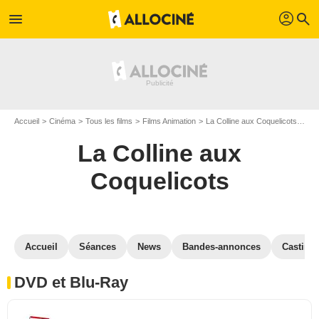
profil
menu
search
Accueil
Cinéma
Tous les films
Films Animation
La Colline aux Coquelicots
La 
La Colline aux
Coquelicots
Accueil
Séances
News
Bandes-annonces
Casting
DVD et Blu-Ray