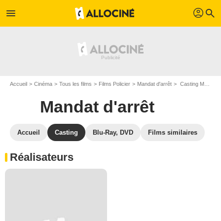
profil
menu
search
Accueil
Cinéma
Tous les films
Films Policier
Mandat d'arrêt
Casting Mandat d'arrêt
Mandat d'arrêt
Accueil
Casting
Blu-Ray, DVD
Films similaires
Réalisateurs