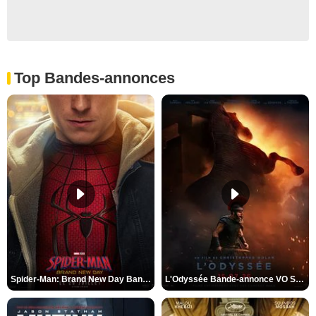
Top Bandes-annonces
Spider-Man: Brand New Day Bande-annonce VO STFR
L'Odyssée Bande-annonce VO STFR