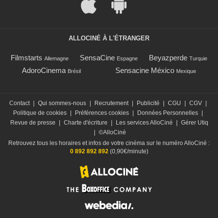
ALLOCINÉ À L'ÉTRANGER
Filmstarts
SensaCine
Beyazperde
Allemagne
Espagne
Turquie
AdoroCinema
Sensacine México
Brésil
Mexique
Contact
|
Qui sommes-nous
|
Recrutement
|
Publicité
|
CGU
|
CGV
|
Politique de cookies
|
Préférences cookies
|
Données Personnelles
|
Revue de presse
|
Charte d'écriture
|
Les services AlloCiné
|
Gérer Utiq
|
©AlloCiné
Retrouvez tous les horaires et infos de votre cinéma sur le numéro AlloCiné :
0 892 892 892
(0,90€/minute)