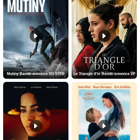
Mutiny Bande-annonce VO STFR
Le Triangle d'or Bande-annonce VF