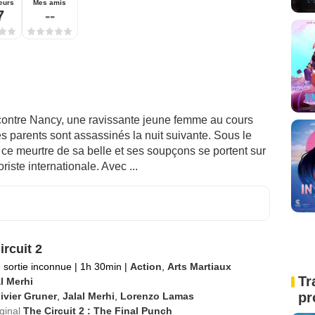
eurs
Mes amis
7
--
contre Nancy, une ravissante jeune femme au cours
es parents sont assassinés la nuit suivante. Sous le
ix ce meurtre de sa belle et ses soupçons se portent sur
riste internationale. Avec ...
ircuit 2
 sortie inconnue
|
1h 30min
|
Action
,
Arts Martiaux
Tr
l Merhi
pr
ivier Gruner
,
Jalal Merhi
,
Lorenzo Lamas
iginal
The Circuit 2 : The Final Punch