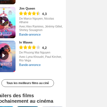
Jim Queen
4,3
De Marco Nguyen, Nicolas
Athane
Avec Alex Ramires, Jérémy Gillet,
Shirley Souagnon
Bande-annonce
In Waves
4,2
De Phuong Mai Nguyen
Avec Lyna Khoudri, Paul Kircher,
Rio Vega
Bande-annonce
Tous les meilleurs films au ciné
ailers des films
ochainement au cinéma
Tombé du ciel Bande-annonce VF
La fin d’Oak Street Bande-annonce VO STFR
Soudain Bande-annonce VF STFR