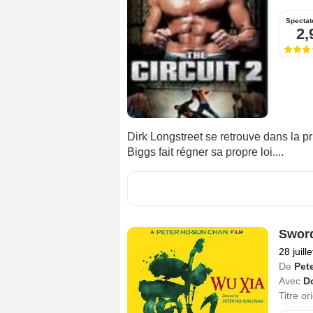
Spectat
2,
Dirk Longstreet se retrouve dans la 
Biggs fait régner sa propre loi....
Swor
28 juill
De
Pet
Avec
D
Titre or