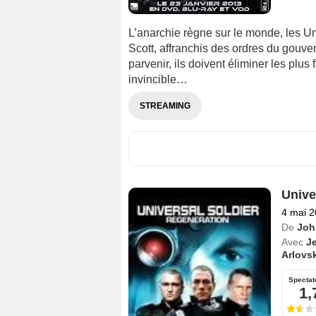
L’anarchie règne sur le monde, les U
Scott, affranchis des ordres du gouve
parvenir, ils doivent éliminer les plus
invincible…
STREAMING
Unive
4 mai 
De
Joh
Avec
J
Arlovsk
Spectat
1,