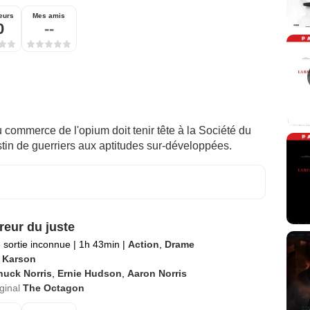
eurs
Mes amis
0
--
 commerce de l'opium doit tenir tête à la Société du
in de guerriers aux aptitudes sur-développées.
reur du juste
 sortie inconnue
|
1h 43min
|
Action
,
Drame
c Karson
huck Norris
,
Ernie Hudson
,
Aaron Norris
iginal
The Octagon