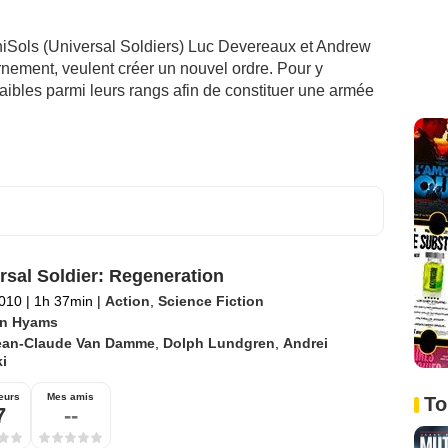
niSols (Universal Soldiers) Luc Devereaux et Andrew
rnement, veulent créer un nouvel ordre. Pour y
 faibles parmi leurs rangs afin de constituer une armée
rsal Soldier: Regeneration
2010
|
1h 37min
|
Action
,
Science Fiction
n Hyams
ean-Claude Van Damme
,
Dolph Lundgren
,
Andrei
i
eurs
Mes amis
To
7
--