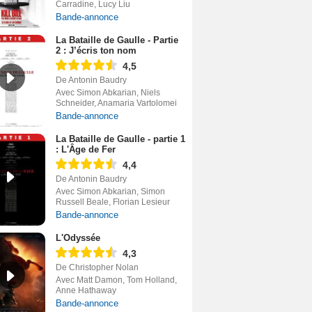
Carradine, Lucy Liu
Bande-annonce
La Bataille de Gaulle - Partie
2 : J’écris ton nom
4,5
De Antonin Baudry
Avec Simon Abkarian, Niels
Schneider, Anamaria Vartolomei
Bande-annonce
La Bataille de Gaulle - partie 1
: L'Âge de Fer
4,4
De Antonin Baudry
Avec Simon Abkarian, Simon
Russell Beale, Florian Lesieur
Bande-annonce
L'Odyssée
4,3
De Christopher Nolan
Avec Matt Damon, Tom Holland,
Anne Hathaway
Bande-annonce