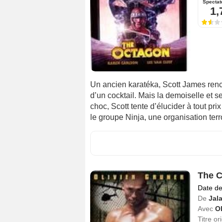
Spectat
1,
Un ancien karatéka, Scott James ren
d’un cocktail. Mais la demoiselle et s
choc, Scott tente d’élucider à tout pr
le groupe Ninja, une organisation terro
The C
Date de
De
Jala
Avec
Ol
Titre or