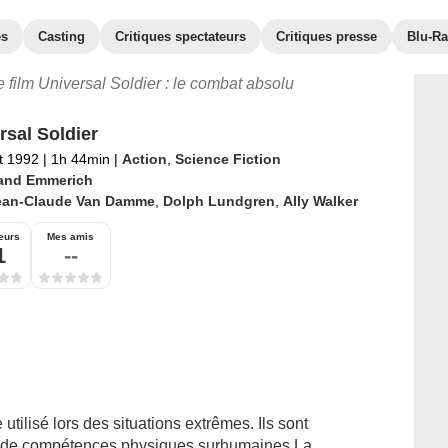
es
Casting
Critiques spectateurs
Critiques presse
Blu-Ra
le film Universal Soldier : le combat absolu
rsal Soldier
et 1992
|
1h 44min
|
Action
,
Science Fiction
and Emmerich
ean-Claude Van Damme
,
Dolph Lundgren
,
Ally Walker
eurs
Mes amis
1
--
tilisé lors des situations extrêmes. Ils sont
es de compétences physiques surhumaines.La