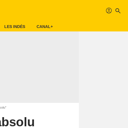
profil
search
LES INDÉS
CANAL+
solu"
absolu