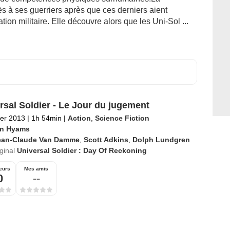
ès à ses guerriers après que ces derniers aient
ion militaire. Elle découvre alors que les Uni-Sol ...
rsal Soldier - Le Jour du jugement
ier 2013
|
1h 54min
|
Action
,
Science Fiction
n Hyams
ean-Claude Van Damme
,
Scott Adkins
,
Dolph Lundgren
iginal
Universal Soldier : Day Of Reckoning
eurs
Mes amis
0
--