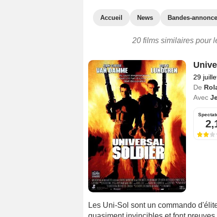
Accueil
News
Bandes-annonc
20 films similaires pour 
Unive
29 juill
De
Rol
Avec
J
Spectat
2,
Les Uni-Sol sont un commando d'élite u
quasiment invincibles et font preuv