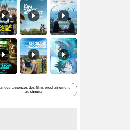
Juste pour une nuit Bande-annonce VO STFR
Un grand raccourci Bande-annonce VF
Une aube nouvelle Bande-annonce VO STFR
andes-annonces des films prochainement
au cinéma