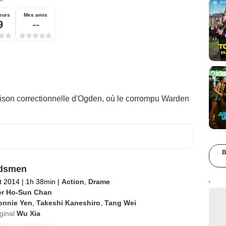
eurs
Mes amis
9
--
prison correctionnelle d'Ogden, où le corrompu Warden
B
dsmen
et 2014
|
1h 38min
|
Action
,
Drame
'
er Ho-Sun Chan
onnie Yen
,
Takeshi Kaneshiro
,
Tang Wei
iginal
Wu Xia