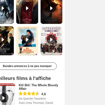
Le Triangle d'or Bande-annonce VF
Les Matins merveilleux Bande-annonce VF
De la Comédie-Française Teaser VF
Bandes-annonces à ne pas manquer
illeurs films à l'affiche
Kill Bill: The Whole Bloody
Affair
4,6
De Quentin Tarantino
Avec Uma Thurman, David