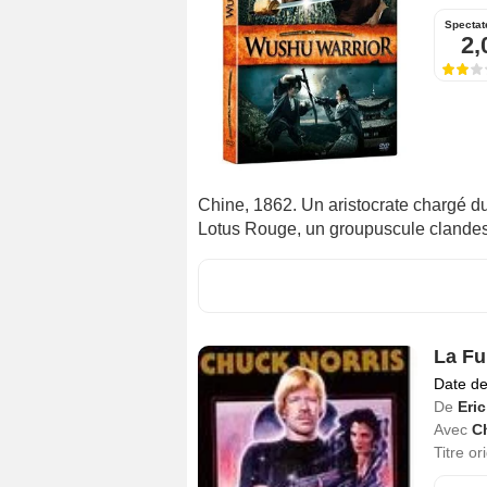
Spectat
2,
Chine, 1862. Un aristocrate chargé du
Lotus Rouge, un groupuscule clandest
La Fu
Date de
De
Eri
Avec
C
Titre or