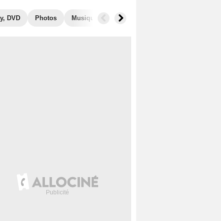
y, DVD
Photos
Musique
Secrets de tournage
Films simi