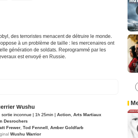
obyl, des terroristes menacent de détruire le monde.
'oppose à un problème de taille : les mercenaires ont
elle génération de soldats. Reprogrammé par les
Deveraux est envoyé en Russie.
Me
errier Wushu
 sortie inconnue
|
1h 25min
|
Action
,
Arts Martiaux
in Desrochers
att Frewer
,
Tod Fennell
,
Amber Goldfarb
iginal
Wushu Warrior