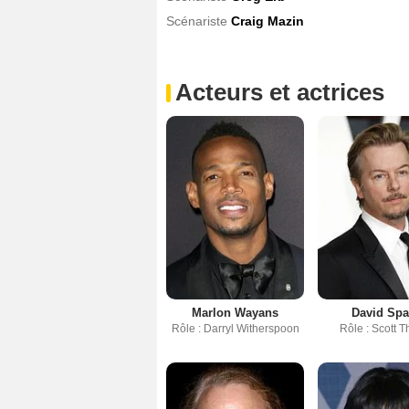
Scénariste
Craig Mazin
Acteurs et actrices
Marlon Wayans
David Sp
Rôle : Darryl Witherspoon
Rôle : Scott 