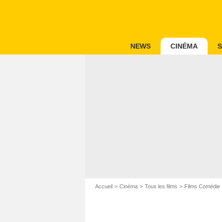
NEWS
CINÉMA
S
Accueil
Cinéma
Tous les films
Films Comédie