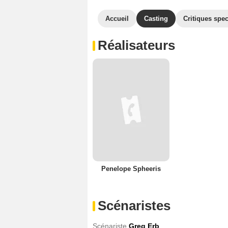
Accueil
Casting
Critiques spec
Réalisateurs
Penelope Spheeris
Scénaristes
Scénariste
Greg Erb