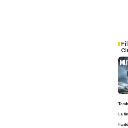
Fi
Ci
Tombé
La fi
Fant