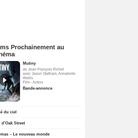
lms Prochainement au
néma
Mutiny
de Jean-François Richet
avec Jason Statham, Annabelle
Wallis
Film - Action
Bande-annonce
 du ciel
n d’Oak Street
ômas – Le nouveau monde