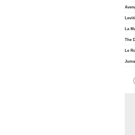
Aven
Levit
La Ma
The D
Le R
Juman