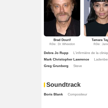
Brad Dourif
Tamara Tay
Rôle : Dr. Wheedon
Rôle : Jan
Debra Jo Rupp
L'infirmière de la cliniq
Mark Christopher Lawrence
Ladenbes
Greg Grunberg
Steve
Soundtrack
Boris Blank
Compositeur