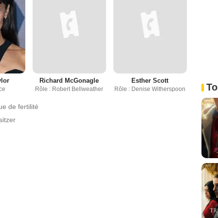
lor
Richard McGonagle
Esther Scott
To
ice
Rôle : Robert Bellweather
Rôle : Denise Witherspoon
ue de fertilité
itzer