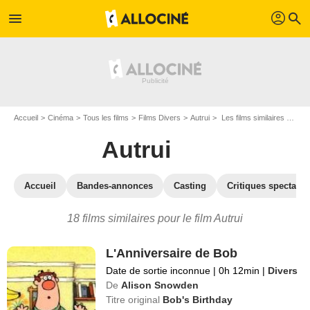
profil
menu
search
Accueil
Cinéma
Tous les films
Films Divers
Autrui
Les films similaires à "Autrui"
Autrui
Accueil
Bandes-annonces
Casting
Critiques spectateu
18 films similaires pour le film Autrui
L'Anniversaire de Bob
Date de sortie inconnue
|
0h 12min
|
Divers
De
Alison Snowden
Titre original
Bob's Birthday