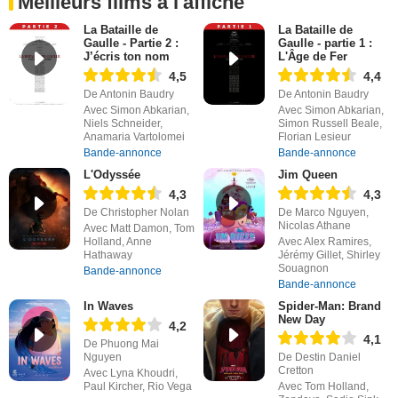
Meilleurs films à l'affiche
La Bataille de
La Bataille de
Gaulle - Partie 2 :
Gaulle - partie 1 :
J’écris ton nom
L'Âge de Fer
4,5
4,4
De Antonin Baudry
De Antonin Baudry
Avec Simon Abkarian,
Avec Simon Abkarian,
Niels Schneider,
Simon Russell Beale,
Anamaria Vartolomei
Florian Lesieur
Bande-annonce
Bande-annonce
L'Odyssée
Jim Queen
4,3
4,3
De Christopher Nolan
De Marco Nguyen,
Nicolas Athane
Avec Matt Damon, Tom
Holland, Anne
Avec Alex Ramires,
Hathaway
Jérémy Gillet, Shirley
Souagnon
Bande-annonce
Bande-annonce
In Waves
Spider-Man: Brand
New Day
4,2
4,1
De Phuong Mai
Nguyen
De Destin Daniel
Cretton
Avec Lyna Khoudri,
Paul Kircher, Rio Vega
Avec Tom Holland,