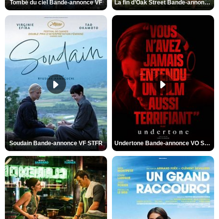
Tombé du ciel Bande-annonce VF
La fin d’Oak Street Bande-annonce VO STFR
Soudain Bande-annonce VF STFR
Undertone Bande-annonce VO STFR