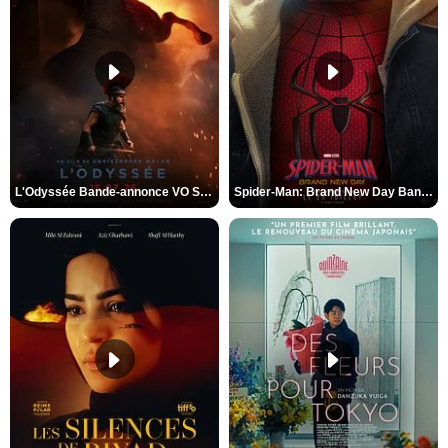
L'Odyssée Bande-annonce VO STFR
Spider-Man: Brand New Day Bande-annonce VO STFR